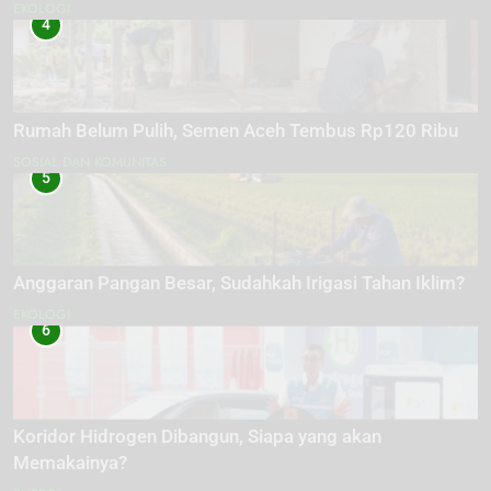
EKOLOGI
4
Rumah Belum Pulih, Semen Aceh Tembus Rp120 Ribu
SOSIAL DAN KOMUNITAS
5
Anggaran Pangan Besar, Sudahkah Irigasi Tahan Iklim?
EKOLOGI
6
Koridor Hidrogen Dibangun, Siapa yang akan
Memakainya?