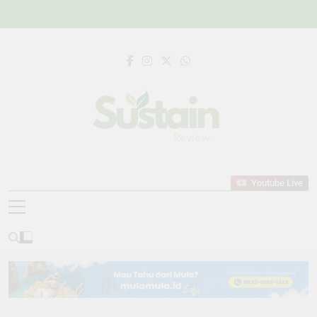
Skip
to
content
Sustain Review
Data Untuk Kebijakan, Narasi Untuk
Youtube Live
Perubahan