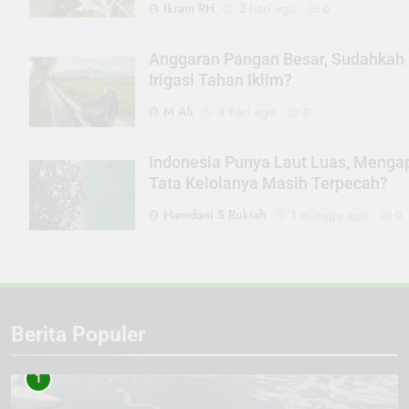
Ikram RH
2 hari ago
0
Anggaran Pangan Besar, Sudahkah
Irigasi Tahan Iklim?
M Ali
4 hari ago
0
Indonesia Punya Laut Luas, Menga
Tata Kelolanya Masih Terpecah?
Hamdani S Rukiah
1 minggu ago
0
Berita Populer
1