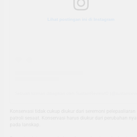
Lihat postingan ini di Instagram
Sebuah kiriman dibagikan oleh SustainReviewID (@sustainrevi
Konservasi tidak cukup diukur dari seremoni pelepasliaran
patroli sesaat. Konservasi harus diukur dari perubahan nya
pada lanskap.