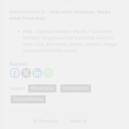
SustainReview.ID
– Data untuk Kebijakan, Narasi
untuk Perubahan.
Foto:
Saksham Vikram / Pexels
–
Dana iklim
berbasis Singapura mulai membidik ekonomi
emisi Asia, dari energi, pangan, industri, hingga
rantai pasok rendah karbon.
Bagikan
Tagged:
BisnisHijau
ClimateTech
SustainReview
Previous:
Next:
Navigasi