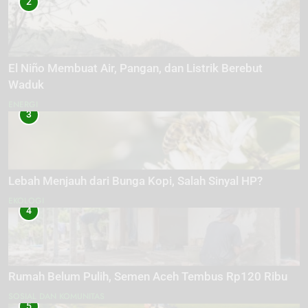
2
El Niño Membuat Air, Pangan, dan Listrik Berebut
Waduk
ENERGI
3
Lebah Menjauh dari Bunga Kopi, Salah Sinyal HP?
EKOLOGI
4
Rumah Belum Pulih, Semen Aceh Tembus Rp120 Ribu
SOSIAL DAN KOMUNITAS
5