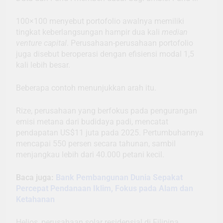
100×100 menyebut portofolio awalnya memiliki
tingkat keberlangsungan hampir dua kali
median
venture capital
. Perusahaan-perusahaan portofolio
juga disebut beroperasi dengan efisiensi modal 1,5
kali lebih besar.
Beberapa contoh menunjukkan arah itu.
Rize, perusahaan yang berfokus pada pengurangan
emisi metana dari budidaya padi, mencatat
pendapatan US$11 juta pada 2025. Pertumbuhannya
mencapai 550 persen secara tahunan, sambil
menjangkau lebih dari 40.000 petani kecil.
Baca juga:
Bank Pembangunan Dunia Sepakat
Percepat Pendanaan Iklim, Fokus pada Alam dan
Ketahanan
Helios, perusahaan solar residensial di Filipina,