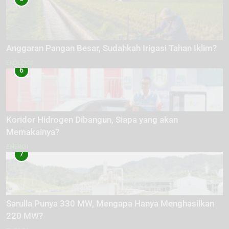
Anggaran Pangan Besar, Sudahkah Irigasi Tahan Iklim?
EKOLOGI
6
Koridor Hidrogen Dibangun, Siapa yang akan
Memakainya?
ENERGI
7
Sarulla Punya 330 MW, Mengapa Hanya Menghasilkan
220 MW?