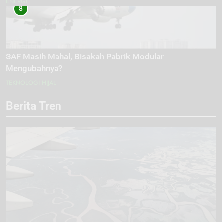
ENERGI
8
SAF Masih Mahal, Bisakah Pabrik Modular
Mengubahnya?
TEKNOLOGI HIJAU
Berita Tren