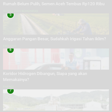
Rumah Belum Pulih, Semen Aceh Tembus Rp120 Ribu
SOSIAL DAN KOMUNITAS
5
Anggaran Pangan Besar, Sudahkah Irigasi Tahan Iklim?
EKOLOGI
6
Koridor Hidrogen Dibangun, Siapa yang akan
Memakainya?
ENERGI
7