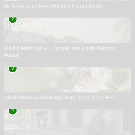
Air Tawar Laut Jawa Mengalir hingga Banda
EKOLOGI
2
El Niño Membuat Air, Pangan, dan Listrik Berebut
Waduk
ENERGI
3
Lebah Menjauh dari Bunga Kopi, Salah Sinyal HP?
EKOLOGI
4