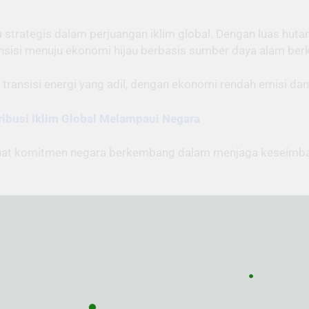
strategis dalam perjuangan iklim global. Dengan luas hutan
nsisi menuju ekonomi hijau berbasis sumber daya alam berk
transisi energi yang adil, dengan ekonomi rendah emisi dan 
ribusi Iklim Global Melampaui Negara
erkuat komitmen negara berkembang dalam menjaga keseim