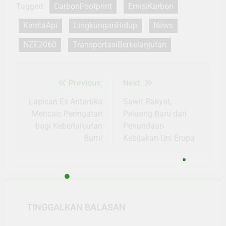
Tagged:
CarbonFootprint
EmisiKarbon
KeretaApi
LingkunganHidup
News
NZE2060
TransportasiBerkelanjutan
Previous:
Next:
Navigasi
pos
Lapisan Es Antartika
Sawit Rakyat,
Mencair, Peringatan
Peluang Baru dari
bagi Keberlanjutan
Penundaan
Bumi
Kebijakan Uni Eropa
TINGGALKAN BALASAN