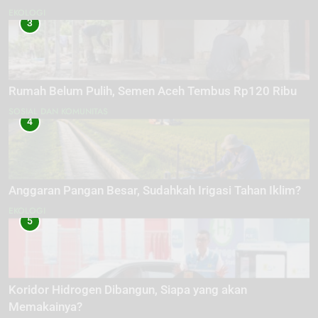
EKOLOGI
3
Rumah Belum Pulih, Semen Aceh Tembus Rp120 Ribu
SOSIAL DAN KOMUNITAS
4
Anggaran Pangan Besar, Sudahkah Irigasi Tahan Iklim?
EKOLOGI
5
Koridor Hidrogen Dibangun, Siapa yang akan
Memakainya?