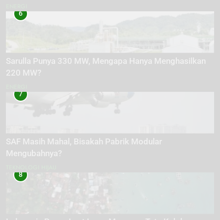
ENERGI
6
Sarulla Punya 330 MW, Mengapa Hanya Menghasilkan
220 MW?
ENERGI
7
SAF Masih Mahal, Bisakah Pabrik Modular
Mengubahnya?
TEKNOLOGI HIJAU
8