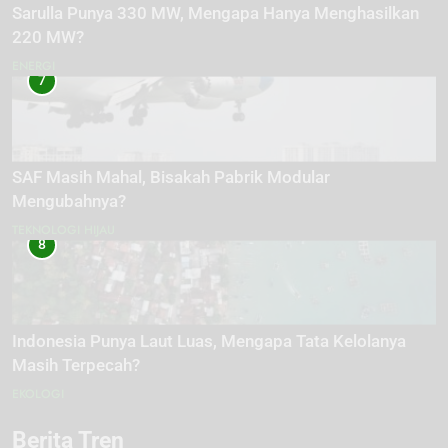
Sarulla Punya 330 MW, Mengapa Hanya Menghasilkan
220 MW?
ENERGI
7
SAF Masih Mahal, Bisakah Pabrik Modular
Mengubahnya?
TEKNOLOGI HIJAU
8
Indonesia Punya Laut Luas, Mengapa Tata Kelolanya
Masih Terpecah?
EKOLOGI
Berita Tren