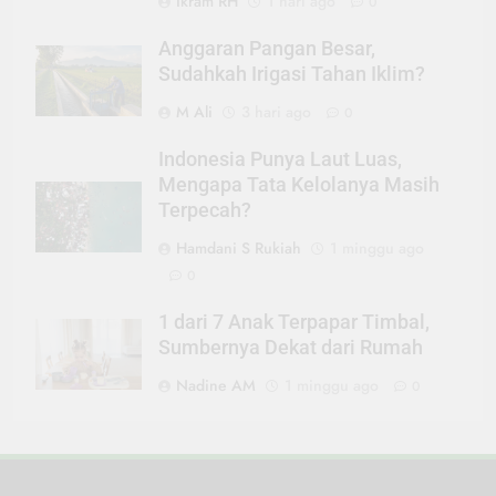
Ikram RH
1 hari ago
0
Anggaran Pangan Besar,
Sudahkah Irigasi Tahan Iklim?
M Ali
3 hari ago
0
Indonesia Punya Laut Luas,
Mengapa Tata Kelolanya Masih
Terpecah?
Hamdani S Rukiah
1 minggu ago
0
1 dari 7 Anak Terpapar Timbal,
Sumbernya Dekat dari Rumah
Nadine AM
1 minggu ago
0