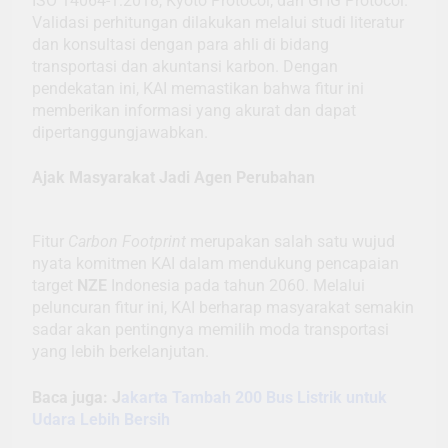
ISO 14064-1:2018, Kyoto Protocol, dan GHG Protocol.
Validasi perhitungan dilakukan melalui studi literatur
dan konsultasi dengan para ahli di bidang
transportasi dan akuntansi karbon. Dengan
pendekatan ini, KAI memastikan bahwa fitur ini
memberikan informasi yang akurat dan dapat
dipertanggungjawabkan.
Ajak Masyarakat Jadi Agen Perubahan
Fitur
Carbon Footprint
merupakan salah satu wujud
nyata komitmen KAI dalam mendukung pencapaian
target
NZE
Indonesia pada tahun 2060. Melalui
peluncuran fitur ini, KAI berharap masyarakat semakin
sadar akan pentingnya memilih moda transportasi
yang lebih berkelanjutan.
Baca juga: J
akarta Tambah 200 Bus Listrik untuk
Udara Lebih Bersih