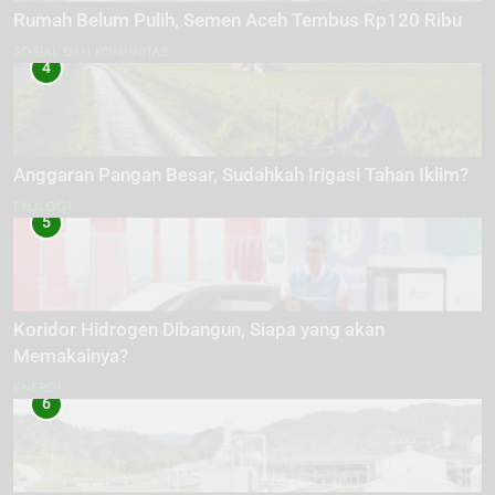
Rumah Belum Pulih, Semen Aceh Tembus Rp120 Ribu
SOSIAL DAN KOMUNITAS
4
Anggaran Pangan Besar, Sudahkah Irigasi Tahan Iklim?
EKOLOGI
5
Koridor Hidrogen Dibangun, Siapa yang akan
Memakainya?
ENERGI
6