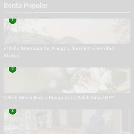
Berita Populer
1
El Niño Membuat Air, Pangan, dan Listrik Berebut
Waduk
ENERGI
2
Lebah Menjauh dari Bunga Kopi, Salah Sinyal HP?
EKOLOGI
3