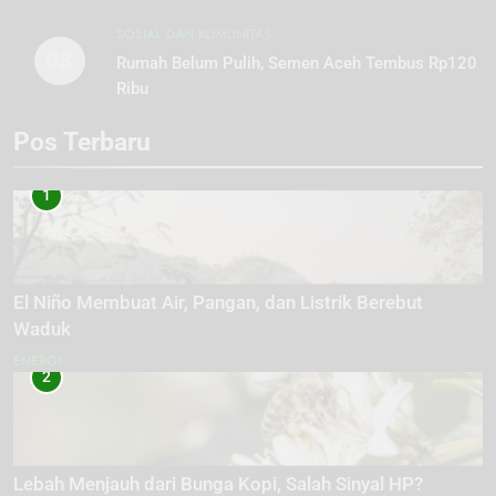
SOSIAL DAN KOMUNITAS
03
Rumah Belum Pulih, Semen Aceh Tembus Rp120
Ribu
Pos Terbaru
1
El Niño Membuat Air, Pangan, dan Listrik Berebut
Waduk
ENERGI
2
Lebah Menjauh dari Bunga Kopi, Salah Sinyal HP?