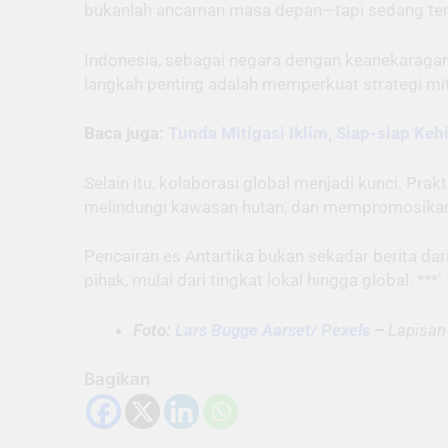
bukanlah ancaman masa depan—tapi sedang terj
Indonesia, sebagai negara dengan keanekaragam
langkah penting adalah memperkuat strategi mi
Baca juga:
Tunda Mitigasi Iklim, Siap-siap Ke
Selain itu, kolaborasi global menjadi kunci. Pr
melindungi kawasan hutan, dan mempromosikan 
Pencairan es Antartika bukan sekadar berita da
pihak, mulai dari tingkat lokal hingga global. ***’
Foto:
Lars Bugge Aarset/ Pexels
–
Lapisan 
Bagikan