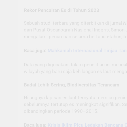
Rekor Pencairan Es di Tahun 2023
Sebuah studi terbaru yang diterbitkan di jurnal
N
dari Pusat Oseanografi Nasional Inggris, Simon
mengalami penurunan selama bertahun-tahun, te
Baca juga:
Mahkamah Internasional Tinjau Tan
Data yang digunakan dalam penelitian ini mencak
wilayah yang baru saja kehilangan es laut meng
Badai Lebih Sering, Biodiversitas Terancam
Hilangnya lapisan es laut ternyata memicu penin
sebelumnya tertutup es meningkat signifikan. Sel
dibandingkan periode 1990–2015.
Baca juga:
Krisis Iklim Picu Ledakan Bencana 