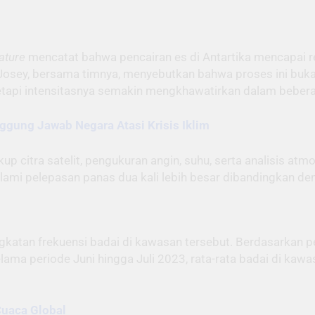
ature
mencatat bahwa pencairan es di Antartika mencapai re
 Josey, bersama timnya, menyebutkan bahwa proses ini buk
tapi intensitasnya semakin mengkhawatirkan dalam beberap
ggung Jawab Negara Atasi Krisis Iklim
up citra satelit, pengukuran angin, suhu, serta analisis at
alami pelepasan panas dua kali lebih besar dibandingkan de
gkatan frekuensi badai di kawasan tersebut. Berdasarkan pe
ama periode Juni hingga Juli 2023, rata-rata badai di kawas
Cuaca Global