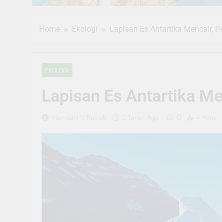
Home
Ekologi
Lapisan Es Antartika Mencair, P
EKOLOGI
Lapisan Es Antartika Me
0
Hamdani S Rukiah
2 Tahun Ago
4 Mins