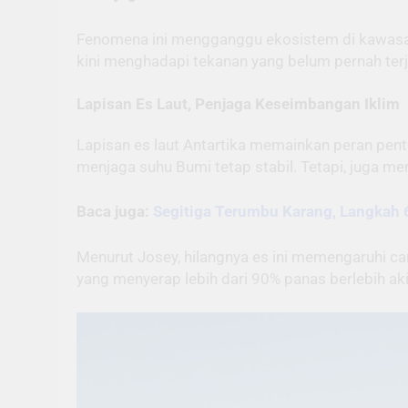
Fenomena ini mengganggu ekosistem di kawasan 
kini menghadapi tekanan yang belum pernah ter
Lapisan Es Laut, Penjaga Keseimbangan Iklim
Lapisan es laut Antartika memainkan peran pent
menjaga suhu Bumi tetap stabil. Tetapi, juga men
Baca juga:
Segitiga Terumbu Karang, Langkah 
Menurut Josey, hilangnya es ini memengaruhi c
yang menyerap lebih dari 90% panas berlebih a