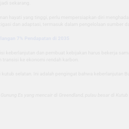
adi sekarang.
an hayati yang tinggi, perlu mempersiapkan diri menghadap
tigasi dan adaptasi, termasuk dalam pengelolaan sumber da
hilangan 7% Pendapatan di 2035
aktisi keberlanjutan dan pembuat kebijakan harus bekerja s
transisi ke ekonomi rendah karbon.
ri kutub selatan. Ini adalah pengingat bahwa keberlanjuta
Gunung Es yang mencair di Greendland, pulau besar di Kutub 