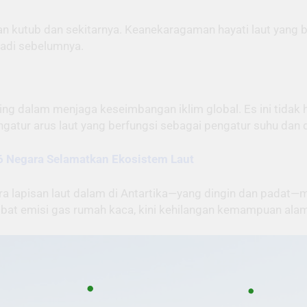
kutub dan sekitarnya. Keanekaragaman hayati laut yang be
jadi sebelumnya.
ing dalam menjaga keseimbangan iklim global. Es ini tidak
gatur arus laut yang berfungsi sebagai pengatur suhu dan dis
6 Negara Selamatkan Ekosistem Laut
ara lapisan laut dalam di Antartika—yang dingin dan pada
kibat emisi gas rumah kaca, kini kehilangan kemampuan ala