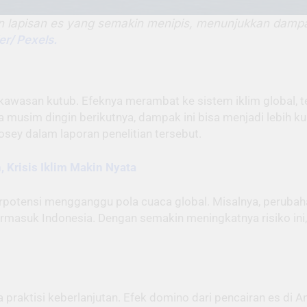
an lapisan es yang semakin menipis, menunjukkan damp
er/ Pexels.
kawasan kutub. Efeknya merambat ke sistem iklim global, t
a musim dingin berikutnya, dampak ini bisa menjadi lebih k
 Josey dalam laporan penelitian tersebut.
 Krisis Iklim Makin Nyata
erpotensi mengganggu pola cuaca global. Misalnya, perubaha
rmasuk Indonesia. Dengan semakin meningkatnya risiko ini,
ra praktisi keberlanjutan. Efek domino dari pencairan es di 