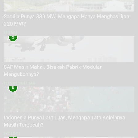
Sarulla Punya 330 MW, Mengapa Hanya Menghasilkan
220 MW?
ENERGI
5
SAF Masih Mahal, Bisakah Pabrik Modular
Mengubahnya?
TEKNOLOGI HIJAU
6
Indonesia Punya Laut Luas, Mengapa Tata Kelolanya
Masih Terpecah?
EKOLOGI