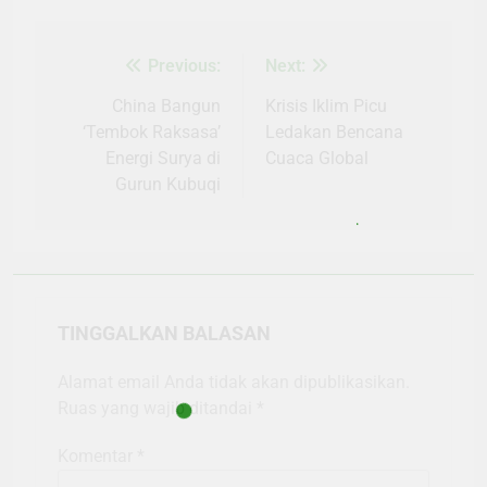
Previous:
Next:
Navigasi
pos
China Bangun
Krisis Iklim Picu
‘Tembok Raksasa’
Ledakan Bencana
Energi Surya di
Cuaca Global
Gurun Kubuqi
TINGGALKAN BALASAN
Alamat email Anda tidak akan dipublikasikan.
Ruas yang wajib ditandai
*
Komentar
*