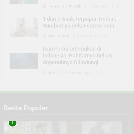
Hamdani S Rukiah
5 hari ago
0
1 dari 7 Anak Terpapar Timbal,
Sumbernya Dekat dari Rumah
Nadine AM
6 hari ago
0
Ikan Purba Ditemukan di
Indonesia, Habitatnya Belum
Sepenuhnya Dilindungi
M Ali
1 minggu ago
0
Berita Populer
1