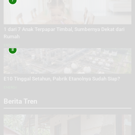
7
1 dari 7 Anak Terpapar Timbal, Sumbernya Dekat dari
Rumah
EKOLOGI
8
E10 Tinggal Setahun, Pabrik Etanolnya Sudah Siap?
ENERGI
Berita Tren