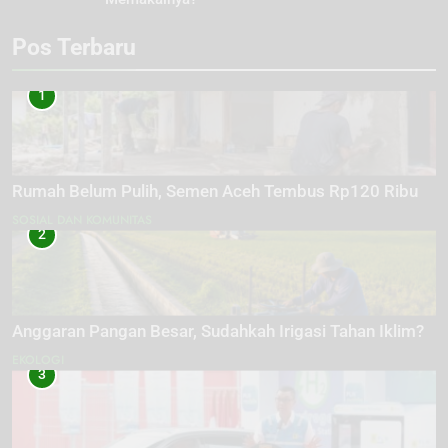
Pos Terbaru
1
Rumah Belum Pulih, Semen Aceh Tembus Rp120 Ribu
SOSIAL DAN KOMUNITAS
2
Anggaran Pangan Besar, Sudahkah Irigasi Tahan Iklim?
EKOLOGI
3