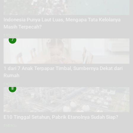
Indonesia Punya Laut Luas, Mengapa Tata Kelolanya
Masih Terpecah?
EKOLOGI
7
1 dari 7 Anak Terpapar Timbal, Sumbernya Dekat dari
Rumah
EKOLOGI
8
E10 Tinggal Setahun, Pabrik Etanolnya Sudah Siap?
ENERGI