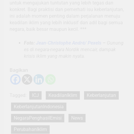
untuk mengajukan tuntutan yang lebih tegas dan
konkret. Bagi praktisi dan pemerhati isu keberlanjutan,
ini adalah momen penting dalam perjalanan menuju
keadilan iklim yang lebih inklusif dan adil bagi semua
negara, baik besar maupun kecil. ***
Foto:
Jean-Christophe André/ Pexels
–
Gunung
es di negara-negara Nordik mencair, dampak
krisis iklim yang makin nyata.
Bagikan
Tagged:
ICJ
KeadilanIklim
Keberlanjutan
KeberlanjutanIndonesia
NegaraPenghasilEmisi
News
PerubahanIklim