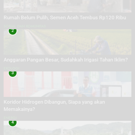
Rumah Belum Pulih, Semen Aceh Tembus Rp120 Ribu
SOSIAL DAN KOMUNITAS
2
Anggaran Pangan Besar, Sudahkah Irigasi Tahan Iklim?
EKOLOGI
3
Koridor Hidrogen Dibangun, Siapa yang akan
Memakainya?
ENERGI
4