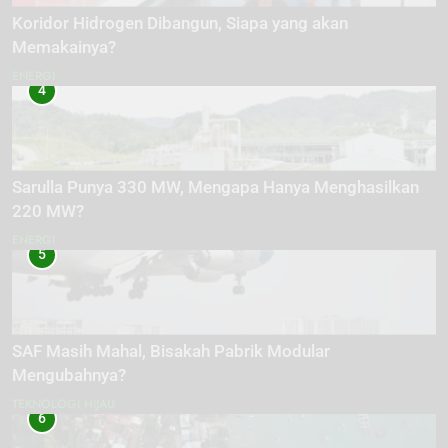
Koridor Hidrogen Dibangun, Siapa yang akan
Memakainya?
ENERGI
4
Sarulla Punya 330 MW, Mengapa Hanya Menghasilkan
220 MW?
ENERGI
5
SAF Masih Mahal, Bisakah Pabrik Modular
Mengubahnya?
TEKNOLOGI HIJAU
6