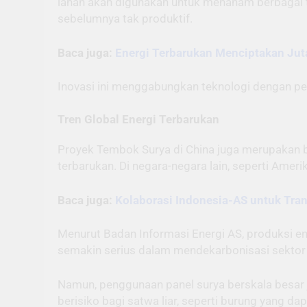
lahan akan digunakan untuk menanam berbagai 
sebelumnya tak produktif.
Baca juga:
Energi Terbarukan Menciptakan Jut
Inovasi ini menggabungkan teknologi dengan pe
Tren Global Energi Terbarukan
Proyek Tembok Surya di China juga merupakan b
terbarukan. Di negara-negara lain, seperti Ame
Baca juga:
Kolaborasi Indonesia-AS untuk Tran
Menurut Badan Informasi Energi AS, produksi en
semakin serius dalam mendekarbonisasi sektor 
Namun, penggunaan panel surya berskala besar 
berisiko bagi satwa liar, seperti burung yang da