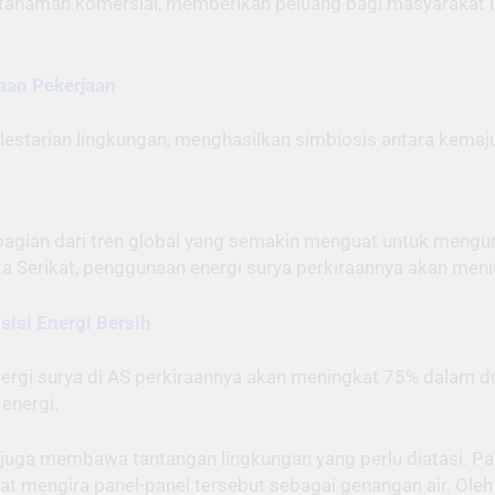
tanaman komersial, memberikan peluang bagi masyarakat 
aan Pekerjaan
lestarian lingkungan, menghasilkan simbiosis antara kema
agian dari tren global yang semakin menguat untuk mengura
rika Serikat, penggunaan energi surya perkiraannya akan me
sisi Energi Bersih
ergi surya di AS perkiraannya akan meningkat 75% dalam d
energi.
juga membawa tantangan lingkungan yang perlu diatasi. Pa
pat mengira panel-panel tersebut sebagai genangan air. Oleh