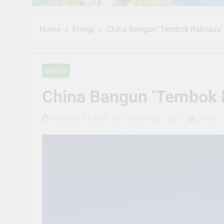
Home
Energi
China Bangun ‘Tembok Raksasa’ 
ENERGI
China Bangun ‘Tembok R
0
Hamdani S Rukiah
2 Tahun Ago
3 Mins