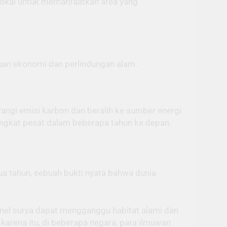
lokal untuk memanfaatkan area yang
juan ekonomi dan perlindungan alam.
ngi emisi karbon dan beralih ke sumber energi
ningkat pesat dalam beberapa tahun ke depan.
ua tahun, sebuah bukti nyata bahwa dunia
nel surya dapat mengganggu habitat alami dan
 karena itu, di beberapa negara, para ilmuwan