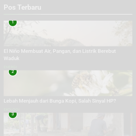
Pos Terbaru
1
El Niño Membuat Air, Pangan, dan Listrik Berebut
Waduk
ENERGI
2
Lebah Menjauh dari Bunga Kopi, Salah Sinyal HP?
EKOLOGI
3