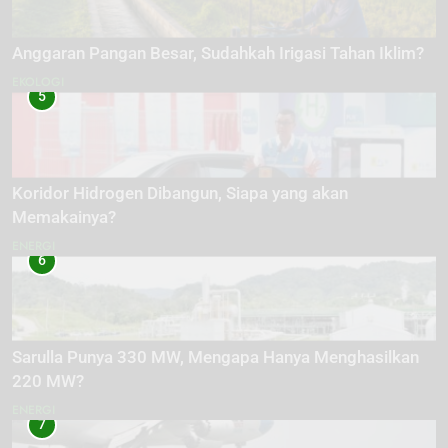
Anggaran Pangan Besar, Sudahkah Irigasi Tahan Iklim?
EKOLOGI
5
Koridor Hidrogen Dibangun, Siapa yang akan
Memakainya?
ENERGI
6
Sarulla Punya 330 MW, Mengapa Hanya Menghasilkan
220 MW?
ENERGI
7