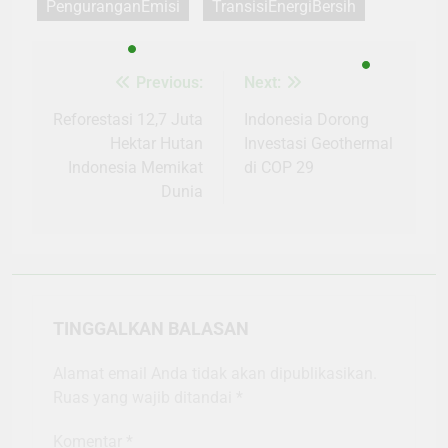
PenguranganEmisi
TransisiEnergiBersih
Previous:
Next:
Navigasi
pos
Reforestasi 12,7 Juta
Indonesia Dorong
Hektar Hutan
Investasi Geothermal
Indonesia Memikat
di COP 29
Dunia
TINGGALKAN BALASAN
Alamat email Anda tidak akan dipublikasikan.
Ruas yang wajib ditandai
*
Komentar
*