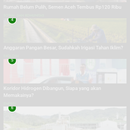
Rumah Belum Pulih, Semen Aceh Tembus Rp120 Ribu
SOSIAL DAN KOMUNITAS
4
Anggaran Pangan Besar, Sudahkah Irigasi Tahan Iklim?
EKOLOGI
5
Koridor Hidrogen Dibangun, Siapa yang akan
Memakainya?
ENERGI
6