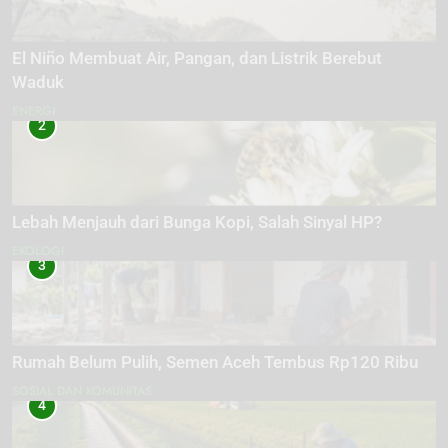
El Niño Membuat Air, Pangan, dan Listrik Berebut
Waduk
ENERGI
2
Lebah Menjauh dari Bunga Kopi, Salah Sinyal HP?
EKOLOGI
3
Rumah Belum Pulih, Semen Aceh Tembus Rp120 Ribu
SOSIAL DAN KOMUNITAS
4