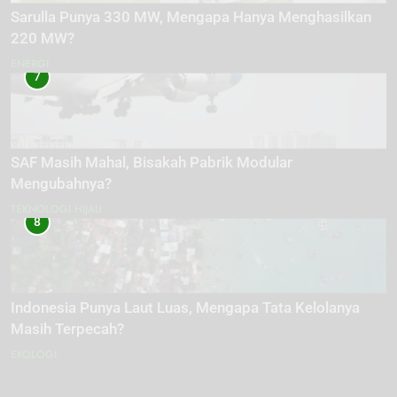
Sarulla Punya 330 MW, Mengapa Hanya Menghasilkan
220 MW?
ENERGI
7
SAF Masih Mahal, Bisakah Pabrik Modular
Mengubahnya?
TEKNOLOGI HIJAU
8
Indonesia Punya Laut Luas, Mengapa Tata Kelolanya
Masih Terpecah?
EKOLOGI