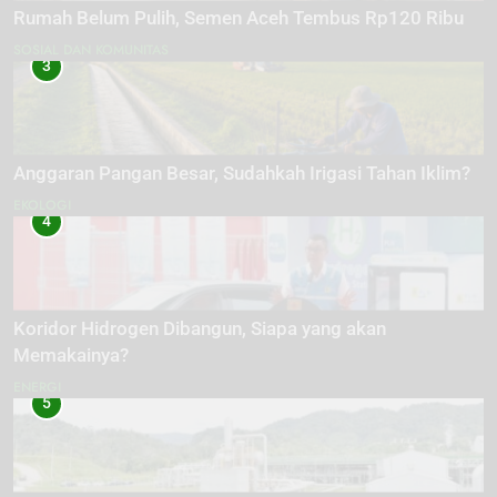
Rumah Belum Pulih, Semen Aceh Tembus Rp120 Ribu
SOSIAL DAN KOMUNITAS
3
Anggaran Pangan Besar, Sudahkah Irigasi Tahan Iklim?
EKOLOGI
4
Koridor Hidrogen Dibangun, Siapa yang akan
Memakainya?
ENERGI
5