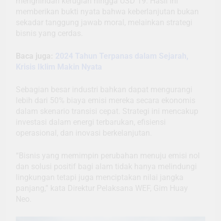
menghindari kerugian hingga USD 19. Hasil ini
memberikan bukti nyata bahwa keberlanjutan bukan
sekadar tanggung jawab moral, melainkan strategi
bisnis yang cerdas.
Baca juga:
2024 Tahun Terpanas dalam Sejarah,
Krisis Iklim Makin Nyata
Sebagian besar industri bahkan dapat mengurangi
lebih dari 50% biaya emisi mereka secara ekonomis
dalam skenario transisi cepat. Strategi ini mencakup
investasi dalam energi terbarukan, efisiensi
operasional, dan inovasi berkelanjutan.
“Bisnis yang memimpin perubahan menuju emisi nol
dan solusi positif bagi alam tidak hanya melindungi
lingkungan tetapi juga menciptakan nilai jangka
panjang,” kata Direktur Pelaksana WEF, Gim Huay
Neo.