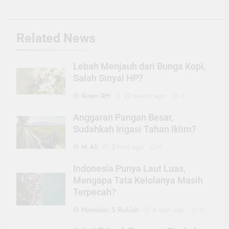
Related News
Lebah Menjauh dari Bunga Kopi,
Salah Sinyal HP?
Ikram RH
22 menit ago
0
Anggaran Pangan Besar,
Sudahkah Irigasi Tahan Iklim?
M Ali
2 hari ago
0
Indonesia Punya Laut Luas,
Mengapa Tata Kelolanya Masih
Terpecah?
Hamdani S Rukiah
6 hari ago
0