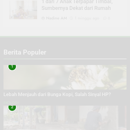
1 dari 7 Anak Terpapar Timbal,
Sumbernya Dekat dari Rumah
Nadine AM
1 minggu ago
0
Berita Populer
1
Lebah Menjauh dari Bunga Kopi, Salah Sinyal HP?
EKOLOGI
2