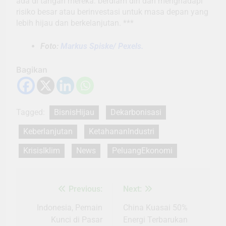
ada di tangan mereka: berdiam diri dan menghadapi
risiko besar atau berinvestasi untuk masa depan yang
lebih hijau dan berkelanjutan. ***
Foto:
Markus Spiske/ Pexels.
Bagikan
Tagged:
BisnisHijau
Dekarbonisasi
Keberlanjutan
KetahananIndustri
KrisisIklim
News
PeluangEkonomi
Previous:
Next:
Navigasi
pos
Indonesia, Pemain
China Kuasai 50%
Kunci di Pasar
Energi Terbarukan