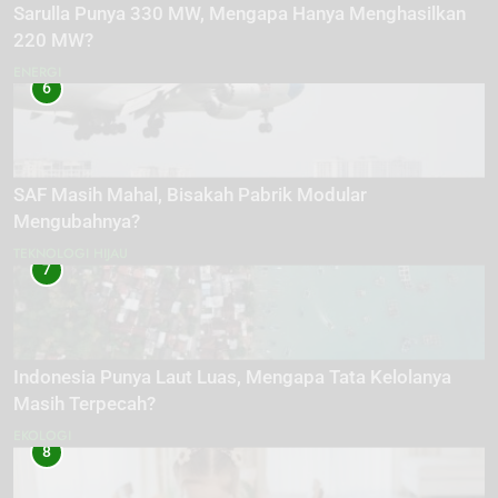
Sarulla Punya 330 MW, Mengapa Hanya Menghasilkan
220 MW?
ENERGI
6
SAF Masih Mahal, Bisakah Pabrik Modular
Mengubahnya?
TEKNOLOGI HIJAU
7
Indonesia Punya Laut Luas, Mengapa Tata Kelolanya
Masih Terpecah?
EKOLOGI
8