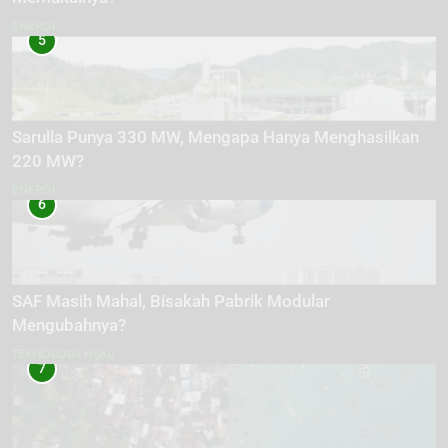
ENERGI
5
Sarulla Punya 330 MW, Mengapa Hanya Menghasilkan
220 MW?
ENERGI
6
SAF Masih Mahal, Bisakah Pabrik Modular
Mengubahnya?
TEKNOLOGI HIJAU
7