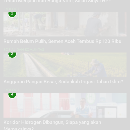
Lebah Menjauh dari Bunga Kopi, Salah Sinyal HP?
EKOLOGI
2
Rumah Belum Pulih, Semen Aceh Tembus Rp120 Ribu
SOSIAL DAN KOMUNITAS
3
Anggaran Pangan Besar, Sudahkah Irigasi Tahan Iklim?
EKOLOGI
4
Koridor Hidrogen Dibangun, Siapa yang akan
Memakainya?