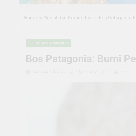
Home
Sosial dan Komunitas
Bos Patagonia: 
SOSIAL DAN KOMUNITAS
Bos Patagonia: Bumi P
0
Hamdani S Rukiah
2 Tahun Ago
4 Mins