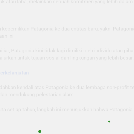
roduk atau laba, melainkan sebuah komitmen yang lebih dal
kepemilikan Patagonia ke dua entitas baru, yakni Patagonia
an ini.
ar, Patagonia kini tidak lagi dimiliki oleh individu atau pi
lurkan untuk tujuan sosial dan lingkungan yang lebih besar.
Berkelanjutan
ahkan kendali atas Patagonia ke dua lembaga non-profit t
 dan mendukung pelestarian alam.
a setiap tahun, langkah ini menunjukkan bahwa Patagonia ti