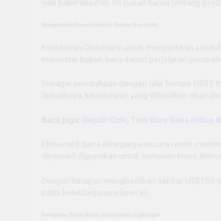
nilai keberlanjutan. Ini bukan hanya tentang p
Mengalihkan Kepemilikan ke Entitas Non-Profit
Keputusan Chouinard untuk mengalihkan seluruh 
menandai babak baru dalam perjalanan perusaha
Sebagai perusahaan dengan nilai hampir US$3 mili
Sebaliknya, keuntungan yang dihasilkan akan disa
Baca juga:
Repair Cafe, Tren Baru Gaya Hidup 
Chouinard dan keluarganya secara resmi memind
diperoleh digunakan untuk melawan krisis iklim
Dengan harapan menghasilkan sekitar US$100 jut
pada keberlanjutan planet ini.
Patagonia, Pionir Bisnis yang Peduli Lingkungan