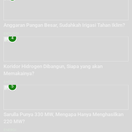
Anggaran Pangan Besar, Sudahkah Irigasi Tahan Iklim?
EKOLOGI
4
Koridor Hidrogen Dibangun, Siapa yang akan
Memakainya?
ENERGI
5
Sarulla Punya 330 MW, Mengapa Hanya Menghasilkan
220 MW?
ENERGI