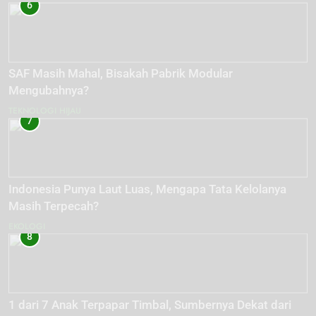
6
SAF Masih Mahal, Bisakah Pabrik Modular
Mengubahnya?
TEKNOLOGI HIJAU
7
Indonesia Punya Laut Luas, Mengapa Tata Kelolanya
Masih Terpecah?
EKOLOGI
8
1 dari 7 Anak Terpapar Timbal, Sumbernya Dekat dari