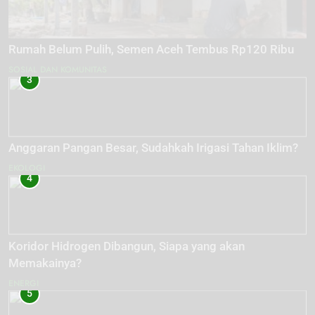
Rumah Belum Pulih, Semen Aceh Tembus Rp120 Ribu
SOSIAL DAN KOMUNITAS
3
Anggaran Pangan Besar, Sudahkah Irigasi Tahan Iklim?
EKOLOGI
4
Koridor Hidrogen Dibangun, Siapa yang akan
Memakainya?
ENERGI
5