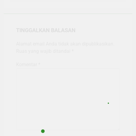
TINGGALKAN BALASAN
Alamat email Anda tidak akan dipublikasikan.
Ruas yang wajib ditandai
*
Komentar
*