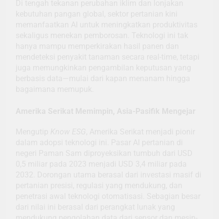
Di tengah tekanan perubahan iklim dan lonjakan
kebutuhan pangan global, sektor pertanian kini
memanfaatkan AI untuk meningkatkan produktivitas
sekaligus menekan pemborosan. Teknologi ini tak
hanya mampu memperkirakan hasil panen dan
mendeteksi penyakit tanaman secara real-time, tetapi
juga memungkinkan pengambilan keputusan yang
berbasis data—mulai dari kapan menanam hingga
bagaimana memupuk.
Amerika Serikat Memimpin, Asia-Pasifik Mengejar
Mengutip
Know ESG
, Amerika Serikat menjadi pionir
dalam adopsi teknologi ini. Pasar AI pertanian di
negeri Paman Sam diproyeksikan tumbuh dari USD
0,5 miliar pada 2023 menjadi USD 3,4 miliar pada
2032. Dorongan utama berasal dari investasi masif di
pertanian presisi, regulasi yang mendukung, dan
penetrasi awal teknologi otomatisasi. Sebagian besar
dari nilai ini berasal dari perangkat lunak yang
mendukung pengolahan data dari sensor dan mesin-