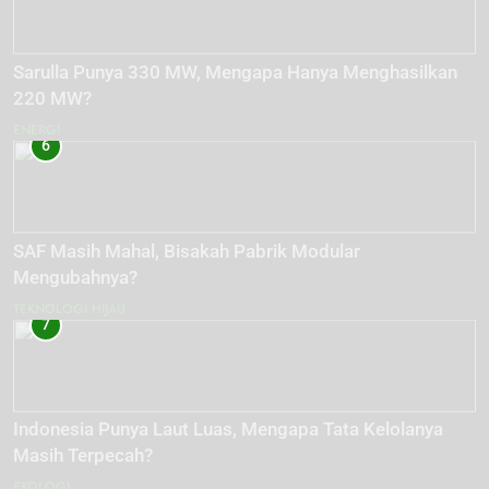
Sarulla Punya 330 MW, Mengapa Hanya Menghasilkan
220 MW?
ENERGI
6
SAF Masih Mahal, Bisakah Pabrik Modular
Mengubahnya?
TEKNOLOGI HIJAU
7
Indonesia Punya Laut Luas, Mengapa Tata Kelolanya
Masih Terpecah?
EKOLOGI