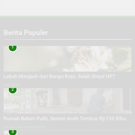
Berita Populer
1
Lebah Menjauh dari Bunga Kopi, Salah Sinyal HP?
EKOLOGI
2
Rumah Belum Pulih, Semen Aceh Tembus Rp120 Ribu
SOSIAL DAN KOMUNITAS
3