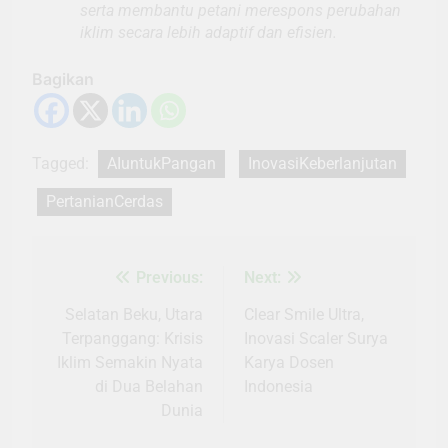
serta membantu petani merespons perubahan
iklim secara lebih adaptif dan efisien.
Bagikan
Tagged:
AIuntukPangan
InovasiKeberlanjutan
PertanianCerdas
Previous:
Next:
Navigasi
pos
Selatan Beku, Utara
Clear Smile Ultra,
Terpanggang: Krisis
Inovasi Scaler Surya
Iklim Semakin Nyata
Karya Dosen
di Dua Belahan
Indonesia
Dunia