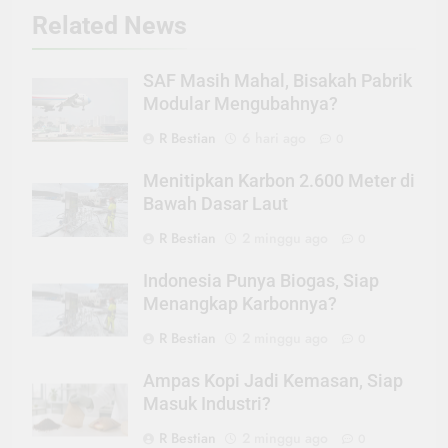
Related News
SAF Masih Mahal, Bisakah Pabrik
Modular Mengubahnya?
R Bestian
6 hari ago
0
Menitipkan Karbon 2.600 Meter di
Bawah Dasar Laut
R Bestian
2 minggu ago
0
Indonesia Punya Biogas, Siap
Menangkap Karbonnya?
R Bestian
2 minggu ago
0
Ampas Kopi Jadi Kemasan, Siap
Masuk Industri?
R Bestian
2 minggu ago
0