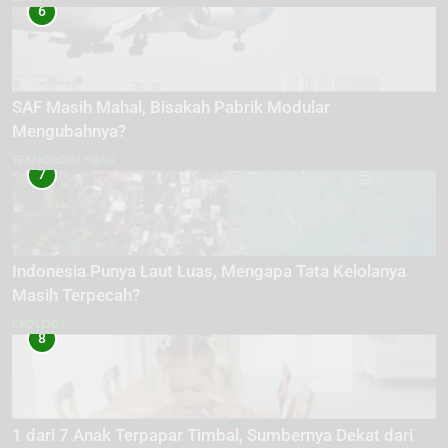
6
SAF Masih Mahal, Bisakah Pabrik Modular
Mengubahnya?
TEKNOLOGI HIJAU
7
Indonesia Punya Laut Luas, Mengapa Tata Kelolanya
Masih Terpecah?
EKOLOGI
8
1 dari 7 Anak Terpapar Timbal, Sumbernya Dekat dari