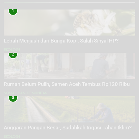
1
Lebah Menjauh dari Bunga Kopi, Salah Sinyal HP?
EKOLOGI
2
Rumah Belum Pulih, Semen Aceh Tembus Rp120 Ribu
SOSIAL DAN KOMUNITAS
3
Anggaran Pangan Besar, Sudahkah Irigasi Tahan Iklim?
EKOLOGI