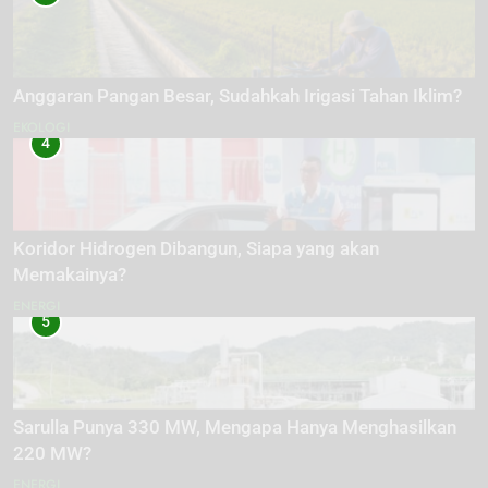
Anggaran Pangan Besar, Sudahkah Irigasi Tahan Iklim?
EKOLOGI
4
Koridor Hidrogen Dibangun, Siapa yang akan
Memakainya?
ENERGI
5
Sarulla Punya 330 MW, Mengapa Hanya Menghasilkan
220 MW?
ENERGI