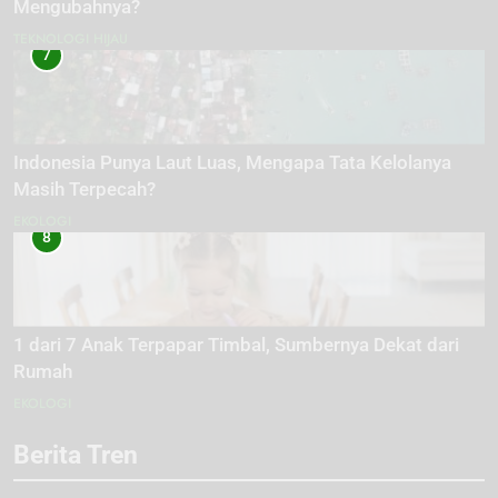
Mengubahnya?
TEKNOLOGI HIJAU
7
Indonesia Punya Laut Luas, Mengapa Tata Kelolanya
Masih Terpecah?
EKOLOGI
8
1 dari 7 Anak Terpapar Timbal, Sumbernya Dekat dari
Rumah
EKOLOGI
Berita Tren