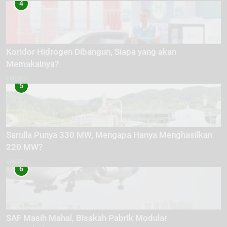
4
Koridor Hidrogen Dibangun, Siapa yang akan
Memakainya?
ENERGI
5
Sarulla Punya 330 MW, Mengapa Hanya Menghasilkan
220 MW?
ENERGI
6
SAF Masih Mahal, Bisakah Pabrik Modular