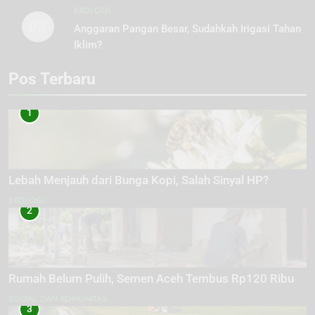
EKOLOGI
03
Anggaran Pangan Besar, Sudahkah Irigasi Tahan
Iklim?
Pos Terbaru
1
Lebah Menjauh dari Bunga Kopi, Salah Sinyal HP?
EKOLOGI
2
Rumah Belum Pulih, Semen Aceh Tembus Rp120 Ribu
SOSIAL DAN KOMUNITAS
3