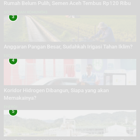
Rumah Belum Pulih, Semen Aceh Tembus Rp120 Ribu
SOSIAL DAN KOMUNITAS
3
Anggaran Pangan Besar, Sudahkah Irigasi Tahan Iklim?
EKOLOGI
4
Koridor Hidrogen Dibangun, Siapa yang akan
Memakainya?
ENERGI
5