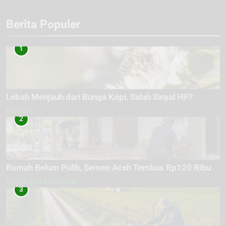
Berita Populer
1
Lebah Menjauh dari Bunga Kopi, Salah Sinyal HP?
EKOLOGI
2
Rumah Belum Pulih, Semen Aceh Tembus Rp120 Ribu
SOSIAL DAN KOMUNITAS
3