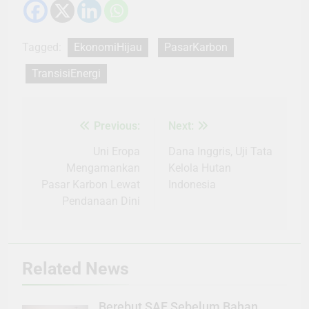
Tagged:
EkonomiHijau
PasarKarbon
TransisiEnergi
Previous:
Next:
Navigasi
pos
Uni Eropa
Dana Inggris, Uji Tata
Mengamankan
Kelola Hutan
Pasar Karbon Lewat
Indonesia
Pendanaan Dini
Related News
Berebut SAF Sebelum Bahan