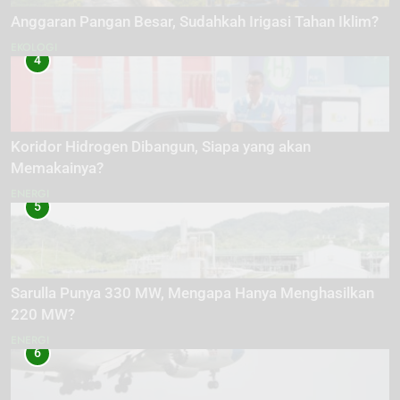
Anggaran Pangan Besar, Sudahkah Irigasi Tahan Iklim?
EKOLOGI
4
Koridor Hidrogen Dibangun, Siapa yang akan
Memakainya?
ENERGI
5
Sarulla Punya 330 MW, Mengapa Hanya Menghasilkan
220 MW?
ENERGI
6