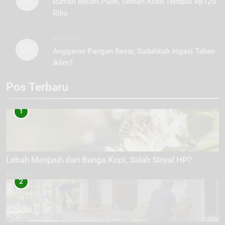
02
Rumah Belum Pulih, Semen Aceh Tembus Rp120
Ribu
EKOLOGI
03
Anggaran Pangan Besar, Sudahkah Irigasi Tahan
Iklim?
Pos Terbaru
1
Lebah Menjauh dari Bunga Kopi, Salah Sinyal HP?
EKOLOGI
2