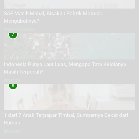
SAF Masih Mahal, Bisakah Pabrik Modular
Mengubahnya?
TEKNOLOGI HIJAU
7
Indonesia Punya Laut Luas, Mengapa Tata Kelolanya
Masih Terpecah?
EKOLOGI
8
1 dari 7 Anak Terpapar Timbal, Sumbernya Dekat dari
Rumah
EKOLOGI