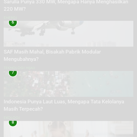
Sarulla Punya 330 MW, Mengapa Hanya Menghasilkan
220 MW?
ENERGI
6
SAF Masih Mahal, Bisakah Pabrik Modular
Mengubahnya?
TEKNOLOGI HIJAU
7
Indonesia Punya Laut Luas, Mengapa Tata Kelolanya
Masih Terpecah?
EKOLOGI
8