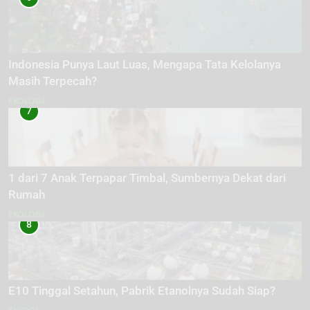
Indonesia Punya Laut Luas, Mengapa Tata Kelolanya
Masih Terpecah?
EKOLOGI
7
1 dari 7 Anak Terpapar Timbal, Sumbernya Dekat dari
Rumah
EKOLOGI
8
E10 Tinggal Setahun, Pabrik Etanolnya Sudah Siap?