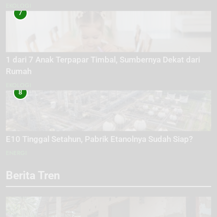
EKOLOGI
7
1 dari 7 Anak Terpapar Timbal, Sumbernya Dekat dari
Rumah
EKOLOGI
8
E10 Tinggal Setahun, Pabrik Etanolnya Sudah Siap?
ENERGI
Berita Tren