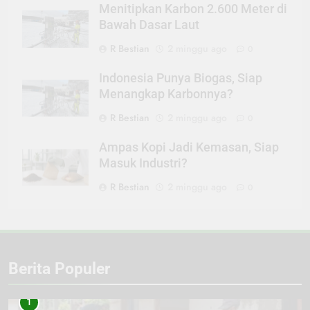
Menitipkan Karbon 2.600 Meter di
Bawah Dasar Laut
R Bestian
2 minggu ago
0
Indonesia Punya Biogas, Siap
Menangkap Karbonnya?
R Bestian
2 minggu ago
0
Ampas Kopi Jadi Kemasan, Siap
Masuk Industri?
R Bestian
2 minggu ago
0
Berita Populer
1