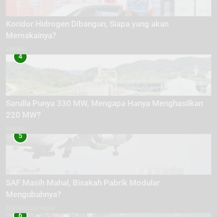
Koridor Hidrogen Dibangun, Siapa yang akan
Memakainya?
ENERGI
4
Sarulla Punya 330 MW, Mengapa Hanya Menghasilkan
220 MW?
ENERGI
5
SAF Masih Mahal, Bisakah Pabrik Modular
Mengubahnya?
TEKNOLOGI HIJAU
6