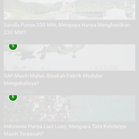
Sarulla Punya 330 MW, Mengapa Hanya Menghasilkan
220 MW?
ENERGI
5
SAF Masih Mahal, Bisakah Pabrik Modular
Mengubahnya?
TEKNOLOGI HIJAU
6
Indonesia Punya Laut Luas, Mengapa Tata Kelolanya
Masih Terpecah?