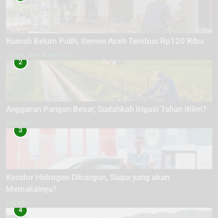
Rumah Belum Pulih, Semen Aceh Tembus Rp120 Ribu
SOSIAL DAN KOMUNITAS
2
Anggaran Pangan Besar, Sudahkah Irigasi Tahan Iklim?
EKOLOGI
3
Koridor Hidrogen Dibangun, Siapa yang akan
Memakainya?
ENERGI
4