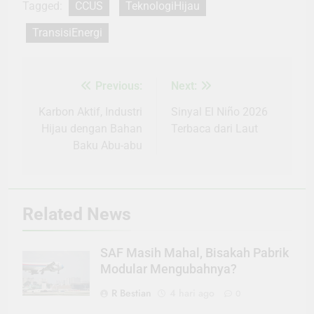
Tagged:
CCUS
TeknologiHijau
TransisiEnergi
Previous:
Next:
Navigasi
pos
Karbon Aktif, Industri
Sinyal El Niño 2026
Hijau dengan Bahan
Terbaca dari Laut
Baku Abu-abu
Related News
SAF Masih Mahal, Bisakah Pabrik
Modular Mengubahnya?
R Bestian
4 hari ago
0