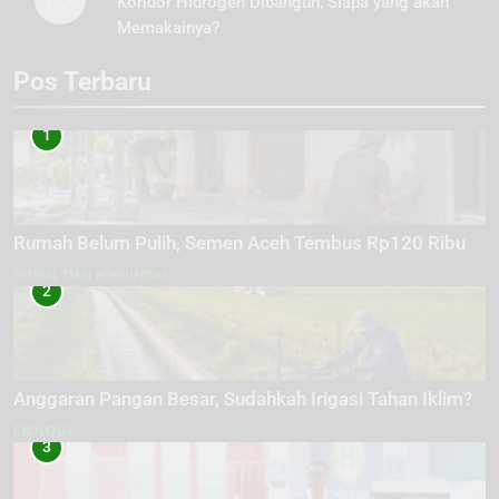
Koridor Hidrogen Dibangun, Siapa yang akan
Memakainya?
Pos Terbaru
1
Rumah Belum Pulih, Semen Aceh Tembus Rp120 Ribu
SOSIAL DAN KOMUNITAS
2
Anggaran Pangan Besar, Sudahkah Irigasi Tahan Iklim?
EKOLOGI
3