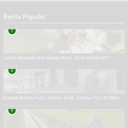
Berita Populer
1
Lebah Menjauh dari Bunga Kopi, Salah Sinyal HP?
EKOLOGI
2
Rumah Belum Pulih, Semen Aceh Tembus Rp120 Ribu
SOSIAL DAN KOMUNITAS
3