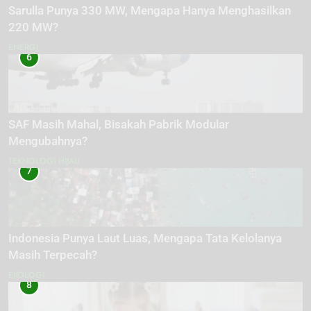
Sarulla Punya 330 MW, Mengapa Hanya Menghasilkan
220 MW?
ENERGI
6
SAF Masih Mahal, Bisakah Pabrik Modular
Mengubahnya?
TEKNOLOGI HIJAU
7
Indonesia Punya Laut Luas, Mengapa Tata Kelolanya
Masih Terpecah?
EKOLOGI
8