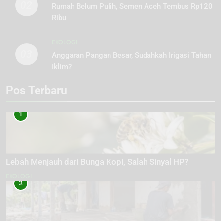
02
Rumah Belum Pulih, Semen Aceh Tembus Rp120
Ribu
EKOLOGI
03
Anggaran Pangan Besar, Sudahkah Irigasi Tahan
Iklim?
Pos Terbaru
1
Lebah Menjauh dari Bunga Kopi, Salah Sinyal HP?
EKOLOGI
2