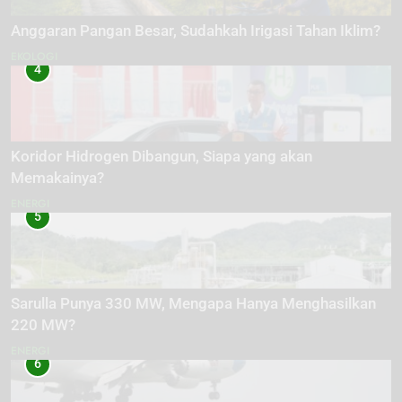
Anggaran Pangan Besar, Sudahkah Irigasi Tahan Iklim?
EKOLOGI
4
Koridor Hidrogen Dibangun, Siapa yang akan
Memakainya?
ENERGI
5
Sarulla Punya 330 MW, Mengapa Hanya Menghasilkan
220 MW?
ENERGI
6