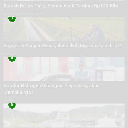
Rumah Belum Pulih, Semen Aceh Tembus Rp120 Ribu
SOSIAL DAN KOMUNITAS
3
Anggaran Pangan Besar, Sudahkah Irigasi Tahan Iklim?
EKOLOGI
4
Koridor Hidrogen Dibangun, Siapa yang akan
Memakainya?
ENERGI
5