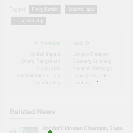
Tagged:
EnergiBersih
JakartaHijau
TransisiEnergi
Previous:
Next:
Navigasi
pos
Ecolab Impact
Longsor Freeport
Award, Pengakuan
Grasberg Guncang
Global atas
Pasokan Tembaga
Kepemimpinan Hijau
Dunia, ESG Jadi
Chandra Asri
Taruhan
Related News
Koridor Hidrogen Dibangun, Siapa