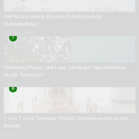
SAF Masih Mahal, Bisakah Pabrik Modular
Mengubahnya?
TEKNOLOGI HIJAU
7
Indonesia Punya Laut Luas, Mengapa Tata Kelolanya
Masih Terpecah?
EKOLOGI
8
1 dari 7 Anak Terpapar Timbal, Sumbernya Dekat dari
Rumah
EKOLOGI