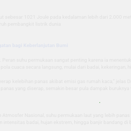
aut sebesar 1021 Joule pada kedalaman lebih dari 2.000 me
ruh pembangkit listrik dunia
ngatan bagi Keberlanjutan Bumi
r. Peran suhu permukaan sangat penting karena ia menent
pola cuaca secara langsung, mulai dari badai, kekeringan, 
yerap kelebihan panas akibat emisi gas rumah kaca,” jelas 
 panas yang diserap, semakin besar pula dampak buruknya 
ian Atmosfer Nasional, suhu permukaan laut yang lebih pan
n intensitas badai, hujan ekstrem, hingga banjir bandang di