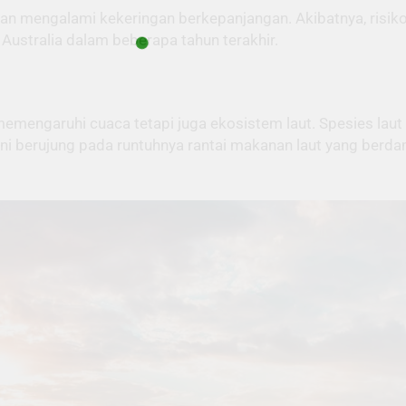
kan mengalami kekeringan berkepanjangan. Akibatnya, risiko
 Australia dalam beberapa tahun terakhir.
emengaruhi cuaca tetapi juga ekosistem laut. Spesies laut 
Ini berujung pada runtuhnya rantai makanan laut yang berd