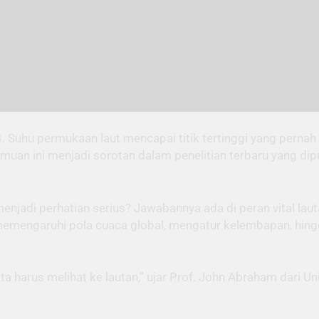
 Suhu permukaan laut mencapai titik tertinggi yang pernah 
uan ini menjadi sorotan dalam penelitian terbaru yang dipu
njadi perhatian serius? Jawabannya ada di peran vital la
 memengaruhi pola cuaca global, mengatur kelembapan, h
a harus melihat ke lautan,” ujar Prof. John Abraham dari Un