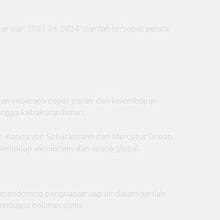
ter dari 2023 ke 2024. Jumlah tersebut setara
ukan seberapa cepat panas dan kelembapan
hingga kebakaran hutan.
Dr. Karina von Schuckmann dari Mercator Ocean
terhadap ekosistem dan cuaca global.
as mendorong penguapan uap air dalam jumlah
 berbagai belahan dunia.