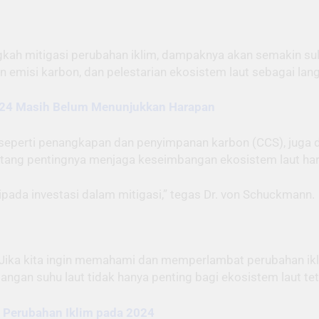
gkah mitigasi perubahan iklim, dampaknya akan semakin sul
an emisi karbon, dan pelestarian ekosistem laut sebagai l
2024 Masih Belum Menunjukkan Harapan
, seperti penangkapan dan penyimpanan karbon (CCS), ju
entang pentingnya menjaga keseimbangan ekosistem laut har
ripada investasi dalam mitigasi,” tegas Dr. von Schuckmann.
. Jika kita ingin memahami dan memperlambat perubahan ikli
ngan suhu laut tidak hanya penting bagi ekosistem laut tet
s Perubahan Iklim pada 2024