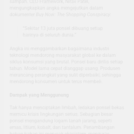
sampah. CEO Framework, Nirav Patel,
mengungkapkan angka mengejutkan dalam
dokumenter
Buy Now: The Shopping Conspiracy
:
“Sekitar 13 juta ponsel dibuang setiap
harinya di seluruh dunia.”
Angka ini menggambarkan bagaimana industri
teknologi mendorong masyarakat global ke dalam
siklus konsumsi yang brutal. Ponsel baru dirilis setiap
tahun. Model lama cepat dianggap usang. Produsen
merancang perangkat yang sulit diperbaiki, sehingga
mendorong konsumen untuk terus membeli.
Dampak yang Menggunung
Tak hanya menciptakan limbah, ledakan ponsel bekas
memicu krisis lingkungan serius. Sebagian besar
ponsel mengandung logam tanah jarang, seperti
emas, litium, kobalt, dan tantalum. Penambangan
bahan-bahan ini merusak ekosistem, menguras