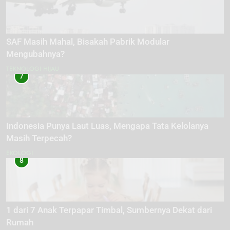
SAF Masih Mahal, Bisakah Pabrik Modular
Mengubahnya?
TEKNOLOGI HIJAU
7
Indonesia Punya Laut Luas, Mengapa Tata Kelolanya
Masih Terpecah?
EKOLOGI
8
1 dari 7 Anak Terpapar Timbal, Sumbernya Dekat dari
Rumah