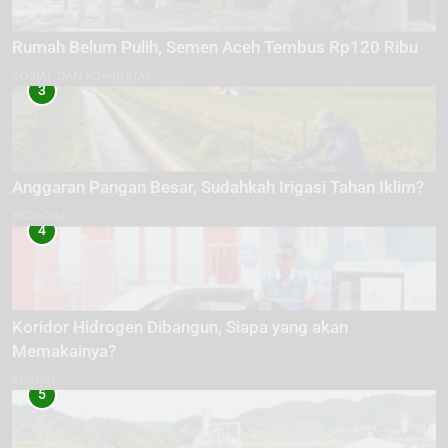
Rumah Belum Pulih, Semen Aceh Tembus Rp120 Ribu
SOSIAL DAN KOMUNITAS
3
Anggaran Pangan Besar, Sudahkah Irigasi Tahan Iklim?
EKOLOGI
4
Koridor Hidrogen Dibangun, Siapa yang akan
Memakainya?
ENERGI
5