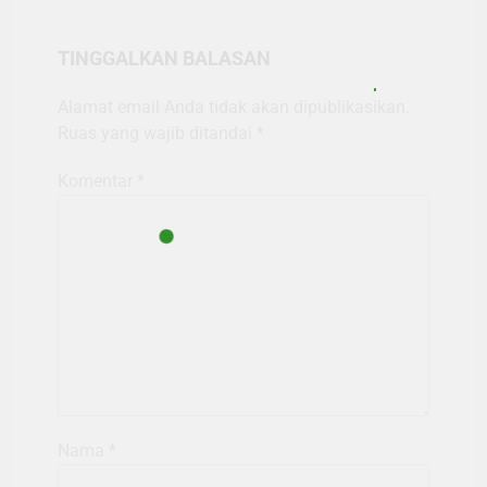
TINGGALKAN BALASAN
Alamat email Anda tidak akan dipublikasikan.
Ruas yang wajib ditandai
*
Komentar
*
Nama
*