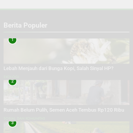
Berita Populer
1
Lebah Menjauh dari Bunga Kopi, Salah Sinyal HP?
EKOLOGI
2
Rumah Belum Pulih, Semen Aceh Tembus Rp120 Ribu
SOSIAL DAN KOMUNITAS
3