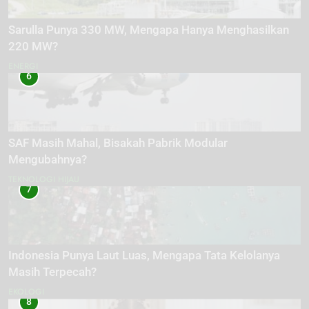
Sarulla Punya 330 MW, Mengapa Hanya Menghasilkan
220 MW?
ENERGI
6
SAF Masih Mahal, Bisakah Pabrik Modular
Mengubahnya?
TEKNOLOGI HIJAU
7
Indonesia Punya Laut Luas, Mengapa Tata Kelolanya
Masih Terpecah?
EKOLOGI
8