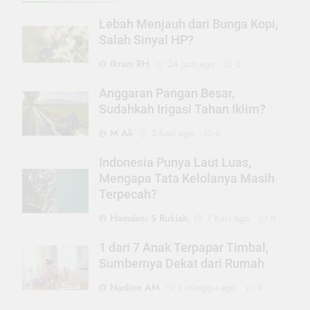
Lebah Menjauh dari Bunga Kopi,
Salah Sinyal HP?
Ikram RH
24 jam ago
0
Anggaran Pangan Besar,
Sudahkah Irigasi Tahan Iklim?
M Ali
3 hari ago
0
Indonesia Punya Laut Luas,
Mengapa Tata Kelolanya Masih
Terpecah?
Hamdani S Rukiah
7 hari ago
0
1 dari 7 Anak Terpapar Timbal,
Sumbernya Dekat dari Rumah
Nadine AM
1 minggu ago
0