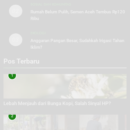
SOSIAL DAN KOMUNITAS
02
Rumah Belum Pulih, Semen Aceh Tembus Rp120
Ribu
EKOLOGI
03
Anggaran Pangan Besar, Sudahkah Irigasi Tahan
Iklim?
Pos Terbaru
1
Lebah Menjauh dari Bunga Kopi, Salah Sinyal HP?
EKOLOGI
2