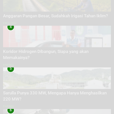
Anggaran Pangan Besar, Sudahkah Irigasi Tahan Iklim?
EKOLOGI
4
Koridor Hidrogen Dibangun, Siapa yang akan
Memakainya?
ENERGI
5
Sarulla Punya 330 MW, Mengapa Hanya Menghasilkan
220 MW?
ENERGI
6