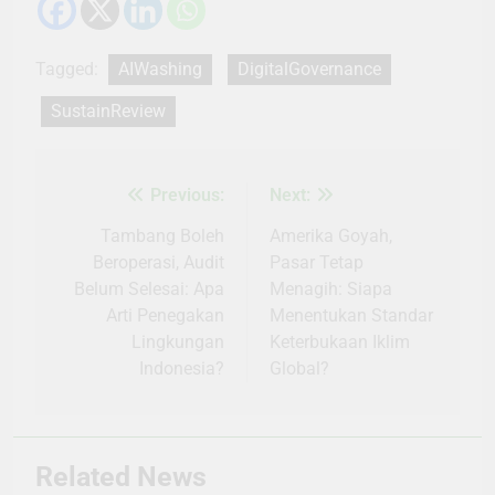
Tagged:
AIWashing
DigitalGovernance
SustainReview
Previous:
Next:
Navigasi
pos
Tambang Boleh
Amerika Goyah,
Beroperasi, Audit
Pasar Tetap
Belum Selesai: Apa
Menagih: Siapa
Arti Penegakan
Menentukan Standar
Lingkungan
Keterbukaan Iklim
Indonesia?
Global?
Related News