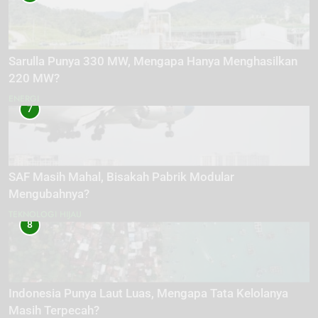
Sarulla Punya 330 MW, Mengapa Hanya Menghasilkan
220 MW?
ENERGI
7
SAF Masih Mahal, Bisakah Pabrik Modular
Mengubahnya?
TEKNOLOGI HIJAU
8
Indonesia Punya Laut Luas, Mengapa Tata Kelolanya
Masih Terpecah?