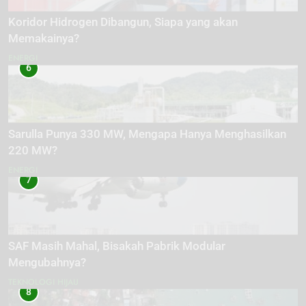
Koridor Hidrogen Dibangun, Siapa yang akan
Memakainya?
ENERGI
6
Sarulla Punya 330 MW, Mengapa Hanya Menghasilkan
220 MW?
ENERGI
7
SAF Masih Mahal, Bisakah Pabrik Modular
Mengubahnya?
TEKNOLOGI HIJAU
8