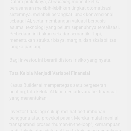
Dalam praktiknya,
AI washing
muncul ketika
perusahaan melebih-lebihkan tingkat otomatisasi
sistemnya, melabeli perangkat lunak konvensional
sebagai AI, serta membangun valuasi berbasis
asumsi teknologi yang belum sepenuhnya terealisasi.
Perbedaan ini bukan sekadar semantik. Tapi,
menentukan struktur biaya, margin, dan skalabilitas
jangka panjang.
Bagi investor, ini berarti distorsi risiko yang nyata.
Tata Kelola Menjadi Variabel Finansial
Kasus Builder.ai mempertegas satu pergeseran
penting, tata kelola AI kini menjadi variabel finansial
yang menentukan.
Investor tidak lagi cukup melihat pertumbuhan
pengguna atau proyeksi pasar. Mereka mulai menilai
transparansi proses “human-in-the-loop”, kemampuan
audit teknis atas sistem AI, serta kejelasan pengakuan