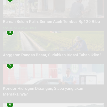
Rumah Belum Pulih, Semen Aceh Tembus Rp120 Ribu
SOSIAL DAN KOMUNITAS
4
Anggaran Pangan Besar, Sudahkah Irigasi Tahan Iklim?
EKOLOGI
5
Koridor Hidrogen Dibangun, Siapa yang akan
Memakainya?
ENERGI
6