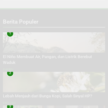
Berita Populer
1
El Niño Membuat Air, Pangan, dan Listrik Berebut
Waduk
ENERGI
2
Lebah Menjauh dari Bunga Kopi, Salah Sinyal HP?
EKOLOGI
3