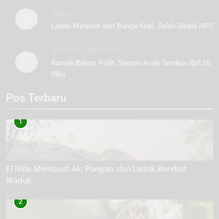
EKOLOGI
02
Lebah Menjauh dari Bunga Kopi, Salah Sinyal HP?
SOSIAL DAN KOMUNITAS
03
Rumah Belum Pulih, Semen Aceh Tembus Rp120
Ribu
Pos Terbaru
1
El Niño Membuat Air, Pangan, dan Listrik Berebut
Waduk
ENERGI
2