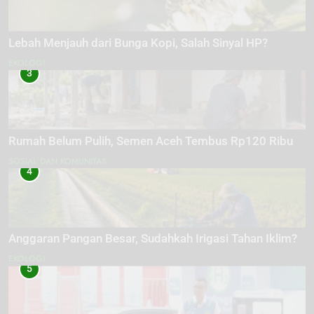
Lebah Menjauh dari Bunga Kopi, Salah Sinyal HP?
EKOLOGI
3
Rumah Belum Pulih, Semen Aceh Tembus Rp120 Ribu
SOSIAL DAN KOMUNITAS
4
Anggaran Pangan Besar, Sudahkah Irigasi Tahan Iklim?
EKOLOGI
5