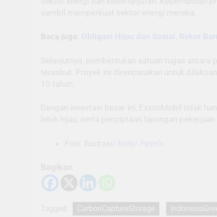
sektor energi dan keberlanjutan. Keberhasilan 
sambil memperkuat sektor energi mereka.
Baca juga:
Obligasi Hijau dan Sosial, Rekor Ba
Selanjutnya, pembentukan satuan tugas antara 
tersebut. Proyek ini direncanakan untuk dilak
10 tahun.
Dengan investasi besar ini, ExxonMobil tidak h
lebih hijau, serta penciptaan lapangan pekerjaan
Foto: Ilustrasi/
Kelly/ Pexels.
Bagikan
Tagged:
CarbonCaptureStorage
IndonesiaGr