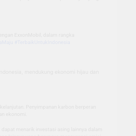
engan ExxonMobil, dalam rangka
aMaju
#TerbaikUntukIndonesia
Indonesia, mendukung ekonomi hijau dan
erkelanjutan. Penyimpanan karbon berperan
an ekonomi.
 dapat menarik investasi asing lainnya dalam