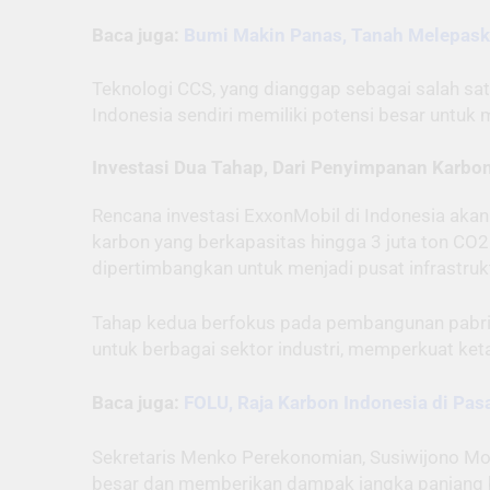
Baca juga:
Bumi Makin Panas, Tanah Melepask
Teknologi CCS, yang dianggap sebagai salah satu 
Indonesia sendiri memiliki potensi besar untu
Investasi Dua Tahap, Dari Penyimpanan Karbon
Rencana investasi ExxonMobil di Indonesia ak
karbon yang berkapasitas hingga 3 juta ton CO2 
dipertimbangkan untuk menjadi pusat infrastrukt
Tahap kedua berfokus pada pembangunan pabrik 
untuk berbagai sektor industri, memperkuat ke
Baca juga:
FOLU, Raja Karbon Indonesia di Pas
Sekretaris Menko Perekonomian, Susiwijono Mo
besar dan memberikan dampak jangka panjang b