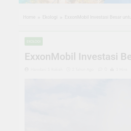
Home
Ekologi
ExxonMobil Investasi Besar un
EKOLOGI
ExxonMobil Investasi B
0
Hamdani S Rukiah
2 Tahun Ago
3 Mins