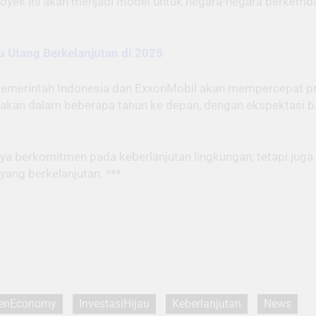
proyek ini akan menjadi model untuk negara-negara berkem
ru Utang Berkelanjutan di 2025
pemerintah Indonesia dan ExxonMobil akan mempercepat pr
sanakan dalam beberapa tahun ke depan, dengan ekspektasi
anya berkomitmen pada keberlanjutan lingkungan, tetapi ju
 yang berkelanjutan. ***
eenEconomy
InvestasiHijau
Keberlanjutan
News