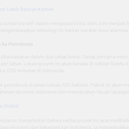
an Lebih Banyak Karbon
solusi inovatif dalam mengatasi krisis iklim, kini menjadi l
k mengembangkan teknologi ini, berkat sumber daya alamnya
 ke Petrokimia
an dilaksanakan dalam dua tahap besar. Tahap pertama men
per tahun. Lokasi proyek ini akan berada di sekitar Sunda A
ur CCS terbesar di Indonesia.
petrokimia di lahan seluas 500 hektare. Pabrik ini akan m
tahanan ekonomi Indonesia dan menciptakan ribuan lapangan
ar Global
egiarso, menjelaskan bahwa kedua proyek ini akan melibat
agi ekonomi dan keberlanjutan Indonesia. Ia menambahkan