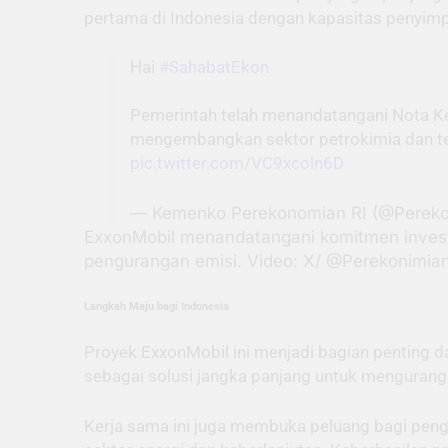
pertama di Indonesia dengan kapasitas penyimp
Hai
#SahabatEkon
Pemerintah telah menandatangani Nota K
mengembangkan sektor petrokimia dan te
pic.twitter.com/VC9xcoln6D
— Kemenko Perekonomian RI (@Perek
ExxonMobil menandatangani komitmen invest
pengurangan emisi. Video: X/ @Perekonimia
Langkah Maju bagi Indonesia
Proyek ExxonMobil ini menjadi bagian penting d
sebagai solusi jangka panjang untuk menguran
Kerja sama ini juga membuka peluang bagi penge