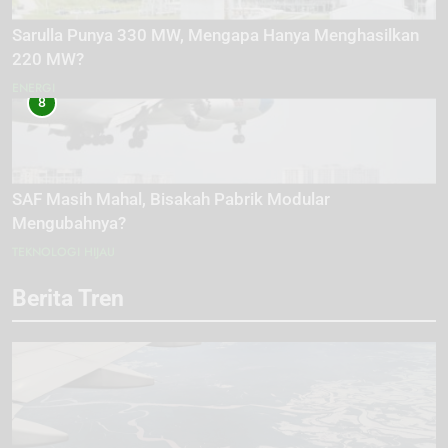
Sarulla Punya 330 MW, Mengapa Hanya Menghasilkan
220 MW?
ENERGI
8
SAF Masih Mahal, Bisakah Pabrik Modular
Mengubahnya?
TEKNOLOGI HIJAU
Berita Tren