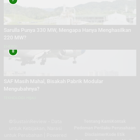
Sarulla Punya 330 MW, Mengapa Hanya Menghasilkan
220 MW?
ENERGI
8
SAF Masih Mahal, Bisakah Pabrik Modular
Mengubahnya?
TEKNOLOGI HIJAU
©SustainReview - Data
Tentang Kami
Kontak
untuk Kebijakan, Narasi
Pedoman Perilaku Perusahaan
Disclaimer
Kode Etik
untuk Perubahan | Powered