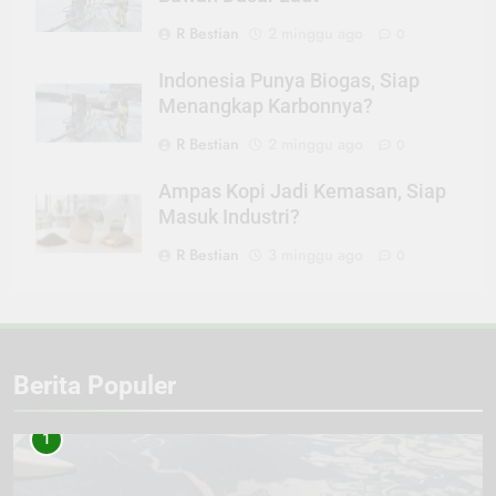
R Bestian
2 minggu ago
0
Indonesia Punya Biogas, Siap
Menangkap Karbonnya?
R Bestian
2 minggu ago
0
Ampas Kopi Jadi Kemasan, Siap
Masuk Industri?
R Bestian
3 minggu ago
0
Berita Populer
1