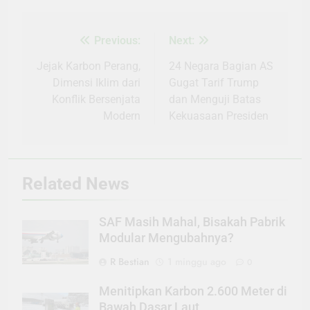
Previous:
Next:
Navigasi
pos
Jejak Karbon Perang,
24 Negara Bagian AS
Dimensi Iklim dari
Gugat Tarif Trump
Konflik Bersenjata
dan Menguji Batas
Modern
Kekuasaan Presiden
Related News
SAF Masih Mahal, Bisakah Pabrik
Modular Mengubahnya?
R Bestian
1 minggu ago
0
Menitipkan Karbon 2.600 Meter di
Bawah Dasar Laut