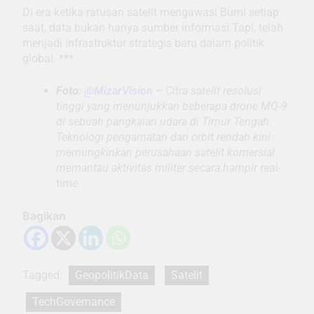
Di era ketika ratusan satelit mengawasi Bumi setiap
saat, data bukan hanya sumber informasi.Tapi, telah
menjadi infrastruktur strategis baru dalam politik
global. ***
Foto:
@MizarVision
–
Citra satelit resolusi
tinggi yang menunjukkan beberapa drone MQ-9
di sebuah pangkalan udara di Timur Tengah.
Teknologi pengamatan dari orbit rendah kini
memungkinkan perusahaan satelit komersial
memantau aktivitas militer secara hampir
real-
time
.
Bagikan
Tagged:
GeopolitikData
Satelit
TechGovernance