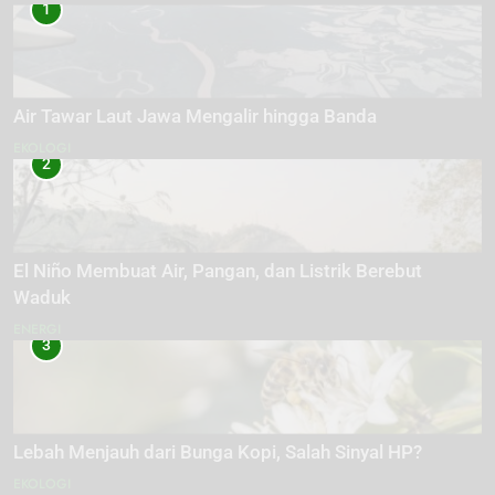
1
Air Tawar Laut Jawa Mengalir hingga Banda
EKOLOGI
2
El Niño Membuat Air, Pangan, dan Listrik Berebut
Waduk
ENERGI
3
Lebah Menjauh dari Bunga Kopi, Salah Sinyal HP?
EKOLOGI