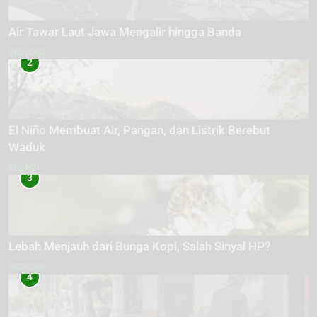
Air Tawar Laut Jawa Mengalir hingga Banda
EKOLOGI
2
El Niño Membuat Air, Pangan, dan Listrik Berebut
Waduk
ENERGI
3
Lebah Menjauh dari Bunga Kopi, Salah Sinyal HP?
EKOLOGI
4