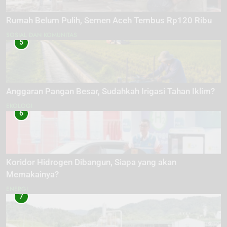
Rumah Belum Pulih, Semen Aceh Tembus Rp120 Ribu
SOSIAL DAN KOMUNITAS
5
Anggaran Pangan Besar, Sudahkah Irigasi Tahan Iklim?
EKOLOGI
6
Koridor Hidrogen Dibangun, Siapa yang akan
Memakainya?
ENERGI
7