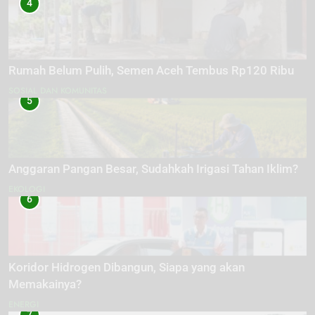
4
Rumah Belum Pulih, Semen Aceh Tembus Rp120 Ribu
SOSIAL DAN KOMUNITAS
5
Anggaran Pangan Besar, Sudahkah Irigasi Tahan Iklim?
EKOLOGI
6
Koridor Hidrogen Dibangun, Siapa yang akan
Memakainya?
ENERGI
7