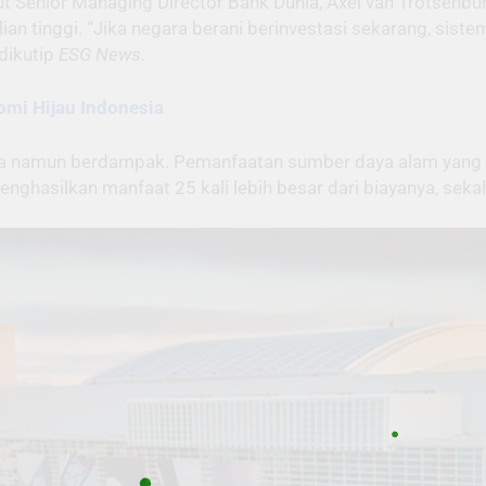
t Senior Managing Director Bank Dunia, Axel van Trotsenb
 tinggi. “Jika negara berani berinvestasi sekarang, sistem
dikutip
ESG News.
mi Hijau Indonesia
na namun berdampak. Pemanfaatan sumber daya alam yang l
ghasilkan manfaat 25 kali lebih besar dari biayanya, seka