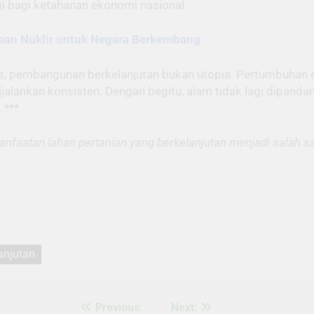
gi bagi ketahanan ekonomi nasional.
aan Nuklir untuk Negara Berkembang
s, pembangunan berkelanjutan bukan utopia. Pertumbuhan
 dijalankan konsisten. Dengan begitu, alam tidak lagi dipan
 ***
nfaatan lahan pertanian yang berkelanjutan menjadi salah s
anjutan
Previous:
Next: