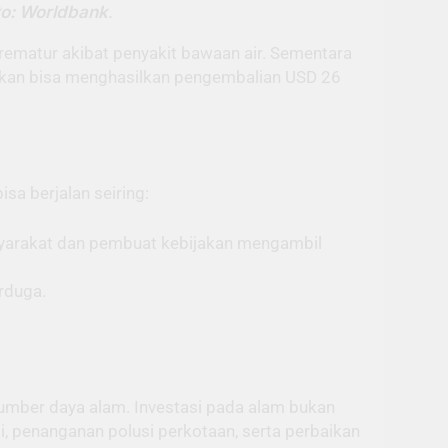
to: Worldbank
.
ematur akibat penyakit bawaan air. Sementara
asikan bisa menghasilkan pengembalian USD 26
sa berjalan seiring:
asyarakat dan pembuat kebijakan mengambil
rduga.
 sumber daya alam. Investasi pada alam bukan
, penanganan polusi perkotaan, serta perbaikan