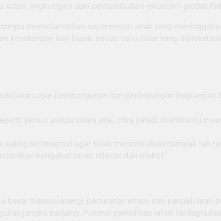
ra krisis lingkungan dan pertumbuhan ekonomi global.
Fo
m mampu menyelamatkan seperempat anak yang meninggal pr
ri keuntungan luar biasa: setiap satu dolar yang diinvest
kebijakan agar pembangunan dan perlindungan lingkungan bi
eperti sensor polusi udara atau citra satelit membantu m
us saling terintegrasi agar tidak menimbulkan dampak tak te
stikan kebijakan tetap relevan dan efektif.
da besar transisi energi, penurunan emisi, dan pengelolaan
unan jangka panjang. Potensi pemulihan lahan terdegradasi