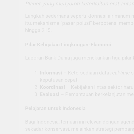
Planet yang menyoroti keterkaitan erat anta
Langkah sederhana seperti klorinasi air minu
itu, mekanisme “pasar polusi” berpotensi membe
hingga 215.
Pilar Kebijakan Lingkungan-Ekonomi
Laporan Bank Dunia juga menekankan tiga pilar 
Informasi
– Ketersediaan data
real-time
s
keputusan cepat.
Koordinasi
– Kebijakan lintas sektor har
Evaluasi
– Pemantauan berkelanjutan mema
Pelajaran untuk Indonesia
Bagi Indonesia, temuan ini relevan dengan agen
sekadar konservasi, melainkan strategi pembang