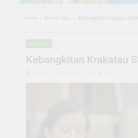
Home
Bisnis Hijau
Kebangkitan Krakatau Stee
BISNIS HIJAU
Kebangkitan Krakatau S
0
R Bestian
6 Bulan Ago
3 Mins