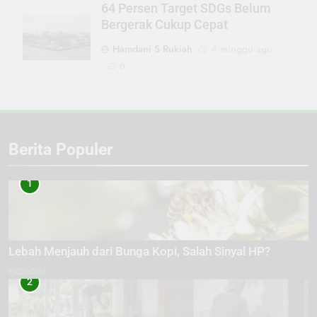
64 Persen Target SDGs Belum
Bergerak Cukup Cepat
Hamdani S Rukiah
4 minggu ago
0
Berita Populer
1
Lebah Menjauh dari Bunga Kopi, Salah Sinyal HP?
EKOLOGI
2