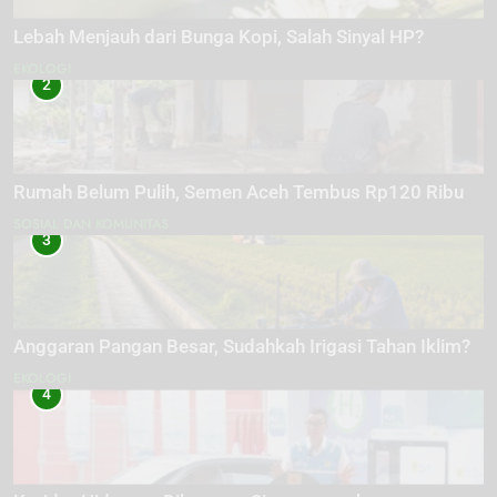
Lebah Menjauh dari Bunga Kopi, Salah Sinyal HP?
EKOLOGI
2
Rumah Belum Pulih, Semen Aceh Tembus Rp120 Ribu
SOSIAL DAN KOMUNITAS
3
Anggaran Pangan Besar, Sudahkah Irigasi Tahan Iklim?
EKOLOGI
4