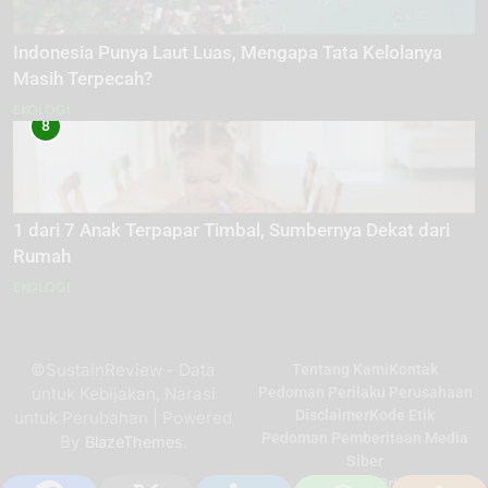
Indonesia Punya Laut Luas, Mengapa Tata Kelolanya
Masih Terpecah?
EKOLOGI
8
1 dari 7 Anak Terpapar Timbal, Sumbernya Dekat dari
Rumah
EKOLOGI
©SustainReview - Data
Tentang Kami
Kontak
untuk Kebijakan, Narasi
Pedoman Perilaku Perusahaan
Disclaimer
Kode Etik
untuk Perubahan | Powered
Pedoman Pemberitaan Media
By
.
BlazeThemes
Siber
Kebijakan Privasi