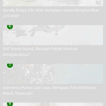
Sarulla Punya 330 MW, Mengapa Hanya Menghasilkan
220 MW?
ENERGI
6
SAF Masih Mahal, Bisakah Pabrik Modular
Mengubahnya?
TEKNOLOGI HIJAU
7
Indonesia Punya Laut Luas, Mengapa Tata Kelolanya
Masih Terpecah?
EKOLOGI
8