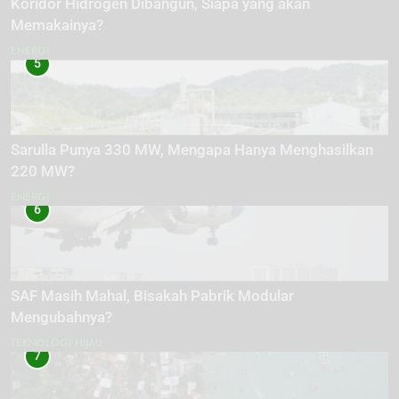
Koridor Hidrogen Dibangun, Siapa yang akan
Memakainya?
ENERGI
5
Sarulla Punya 330 MW, Mengapa Hanya Menghasilkan
220 MW?
ENERGI
6
SAF Masih Mahal, Bisakah Pabrik Modular
Mengubahnya?
TEKNOLOGI HIJAU
7