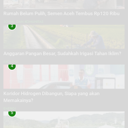
Rumah Belum Pulih, Semen Aceh Tembus Rp120 Ribu
SOSIAL DAN KOMUNITAS
3
Anggaran Pangan Besar, Sudahkah Irigasi Tahan Iklim?
EKOLOGI
4
Koridor Hidrogen Dibangun, Siapa yang akan
Memakainya?
ENERGI
5