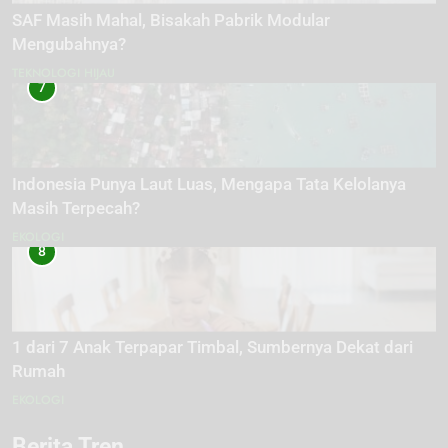
SAF Masih Mahal, Bisakah Pabrik Modular
Mengubahnya?
TEKNOLOGI HIJAU
7
Indonesia Punya Laut Luas, Mengapa Tata Kelolanya
Masih Terpecah?
EKOLOGI
8
1 dari 7 Anak Terpapar Timbal, Sumbernya Dekat dari
Rumah
EKOLOGI
Berita Tren