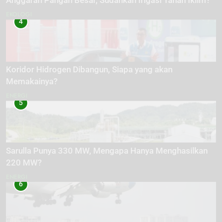
Anggaran Pangan Besar, Sudahkah Irigasi Tahan Iklim?
EKOLOGI
4
Koridor Hidrogen Dibangun, Siapa yang akan
Memakainya?
ENERGI
5
Sarulla Punya 330 MW, Mengapa Hanya Menghasilkan
220 MW?
ENERGI
6