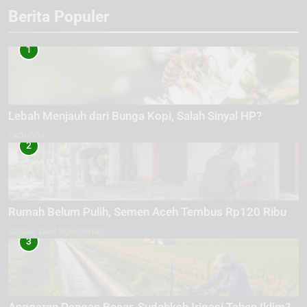
Berita Populer
1
Lebah Menjauh dari Bunga Kopi, Salah Sinyal HP?
EKOLOGI
2
Rumah Belum Pulih, Semen Aceh Tembus Rp120 Ribu
SOSIAL DAN KOMUNITAS
3