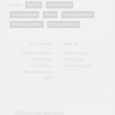
Tagged:
COP29
EnergiBersih
Keberlanjutan
News
ParisAgreement
PendanaanIklim
PerubahanIklim
Previous:
Next:
Navigasi
pos
Kereta Hidrogen,
Transisi Hijau,
Babak Baru
Sinergi Baru
Transportasi
Indonesia-Inggris
Berkelanjutan di
India
TINGGALKAN BALASAN