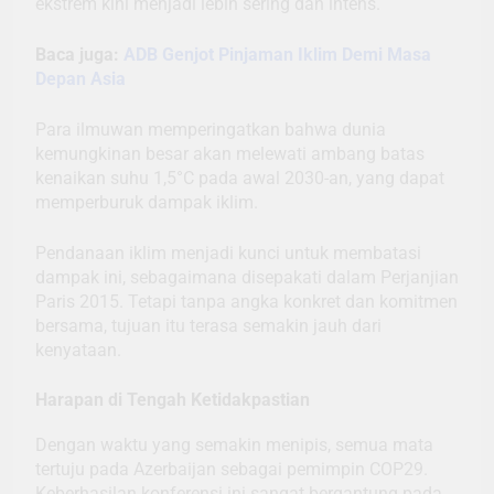
ekstrem kini menjadi lebih sering dan intens.
Baca juga:
ADB Genjot Pinjaman Iklim Demi Masa
Depan Asia
Para ilmuwan memperingatkan bahwa dunia
kemungkinan besar akan melewati ambang batas
kenaikan suhu 1,5°C pada awal 2030-an, yang dapat
memperburuk dampak iklim.
Pendanaan iklim menjadi kunci untuk membatasi
dampak ini, sebagaimana disepakati dalam Perjanjian
Paris 2015. Tetapi tanpa angka konkret dan komitmen
bersama, tujuan itu terasa semakin jauh dari
kenyataan.
Harapan di Tengah Ketidakpastian
Dengan waktu yang semakin menipis, semua mata
tertuju pada Azerbaijan sebagai pemimpin COP29.
Keberhasilan konferensi ini sangat bergantung pada