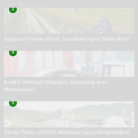
SOSIAL DAN KOMUNITAS
3
Anggaran Pangan Besar, Sudahkah Irigasi Tahan Iklim?
EKOLOGI
4
Koridor Hidrogen Dibangun, Siapa yang akan
Memakainya?
ENERGI
5
Sarulla Punya 330 MW, Mengapa Hanya Menghasilkan