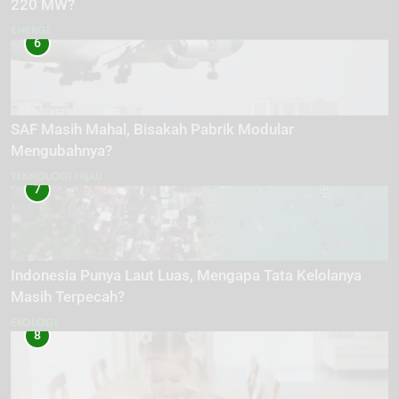
220 MW?
ENERGI
6
SAF Masih Mahal, Bisakah Pabrik Modular
Mengubahnya?
TEKNOLOGI HIJAU
7
Indonesia Punya Laut Luas, Mengapa Tata Kelolanya
Masih Terpecah?
EKOLOGI
8