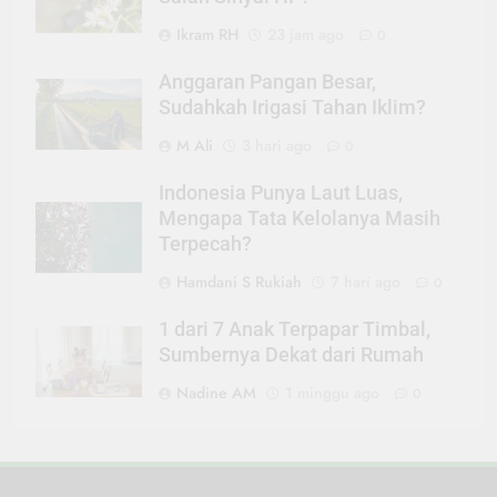
Ikram RH
23 jam ago
0
Anggaran Pangan Besar,
Sudahkah Irigasi Tahan Iklim?
M Ali
3 hari ago
0
Indonesia Punya Laut Luas,
Mengapa Tata Kelolanya Masih
Terpecah?
Hamdani S Rukiah
7 hari ago
0
1 dari 7 Anak Terpapar Timbal,
Sumbernya Dekat dari Rumah
Nadine AM
1 minggu ago
0