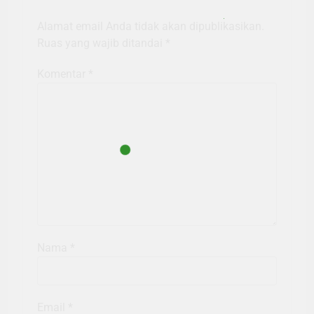
Alamat email Anda tidak akan dipublikasikan.
Ruas yang wajib ditandai
*
Komentar
*
Nama
*
Email
*