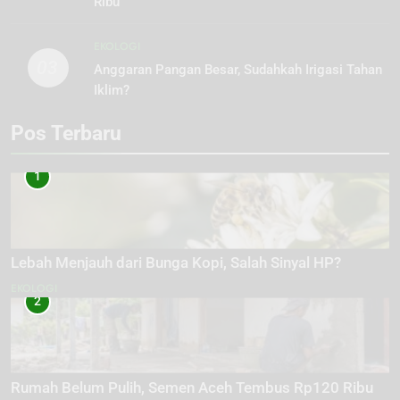
Ribu
EKOLOGI
03
Anggaran Pangan Besar, Sudahkah Irigasi Tahan
Iklim?
Pos Terbaru
1
Lebah Menjauh dari Bunga Kopi, Salah Sinyal HP?
EKOLOGI
2
Rumah Belum Pulih, Semen Aceh Tembus Rp120 Ribu