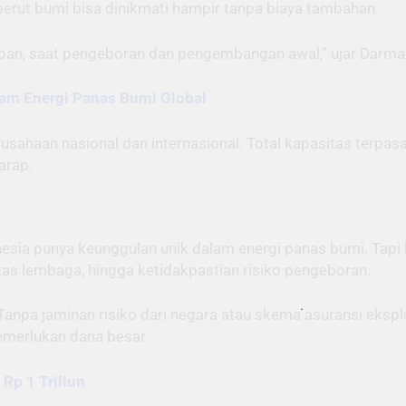
perut bumi bisa dinikmati hampir tanpa biaya tambahan.
 depan, saat pengeboran dan pengembangan awal,” ujar Dar
lam Energi Panas Bumi Global
rusahaan nasional dan internasional. Total kapasitas terpas
arap.
donesia punya keunggulan unik dalam energi panas bumi. T
lintas lembaga, hingga ketidakpastian risiko pengeboran.
anpa jaminan risiko dari negara atau skema asuransi ekspl
memerlukan dana besar.
Rp 1 Triliun