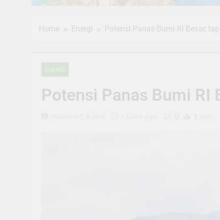
Home
Energi
Potensi Panas Bumi RI Besar, ta
ENERGI
Potensi Panas Bumi RI 
0
Hamdani S Rukiah
1 Tahun Ago
3 Mins