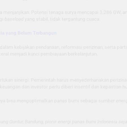
ga menjanjikan. Potensi tenaga surya mencapai 3.286 GW, a
gi
baseload
yang stabil, tidak tergantung cuaca.
nia yang Belum Terbangun
n dalam kebijakan pendanaan, reformasi perizinan, serta part
teral menjadi kunci pembiayaan berkelanjutan.
kan sinergi. Pemerintah harus menyederhanakan perizina
euangan dan investor perlu diberi insentif dan kepastian 
anya bisa mengoptimalkan panas bumi sebagai sumber energ
*
ng Guntur, Bandung, pionir energi panas bumi Indonesia sejak