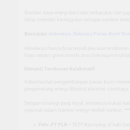
Sumber daya energi baru dan terbarukan lain ju
tetap memiliki keunggulan sebagai sumber ener
Baca juga:
Indonesia, Raksasa Panas Bumi Du
Akselerasi hanya bisa terjadi jika ada terobosa
hijau seperti green bonds atau dukungan multila
Menanti Terobosan Kolaboratif
Keberhasilan pengembangan panas bumi memerlu
pengembang energi dituntut efisiensi. Lembaga k
Dengan strategi yang tepat, Indonesia bukan h
regional dalam transisi energi rendah karbon. **
Foto: PT PLN –
PLTP Kamojang, di kaki Gunu