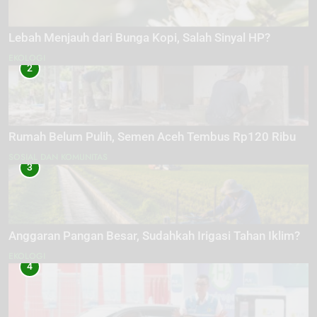
Lebah Menjauh dari Bunga Kopi, Salah Sinyal HP?
EKOLOGI
2
Rumah Belum Pulih, Semen Aceh Tembus Rp120 Ribu
SOSIAL DAN KOMUNITAS
3
Anggaran Pangan Besar, Sudahkah Irigasi Tahan Iklim?
EKOLOGI
4