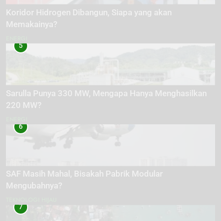
Koridor Hidrogen Dibangun, Siapa yang akan
Memakainya?
ENERGI
5
Sarulla Punya 330 MW, Mengapa Hanya Menghasilkan
220 MW?
ENERGI
6
SAF Masih Mahal, Bisakah Pabrik Modular
Mengubahnya?
TEKNOLOGI HIJAU
7