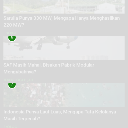
Sarulla Punya 330 MW, Mengapa Hanya Menghasilkan
220 MW?
ENERGI
6
SAF Masih Mahal, Bisakah Pabrik Modular
Mengubahnya?
TEKNOLOGI HIJAU
7
Indonesia Punya Laut Luas, Mengapa Tata Kelolanya
Masih Terpecah?
EKOLOGI