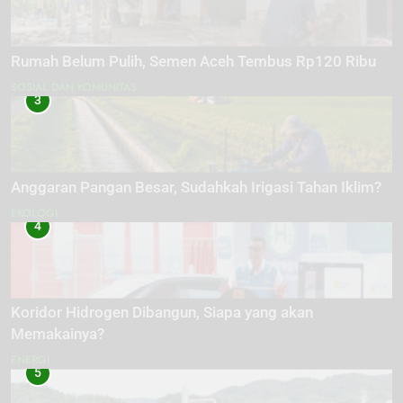
Rumah Belum Pulih, Semen Aceh Tembus Rp120 Ribu
SOSIAL DAN KOMUNITAS
3
Anggaran Pangan Besar, Sudahkah Irigasi Tahan Iklim?
EKOLOGI
4
Koridor Hidrogen Dibangun, Siapa yang akan
Memakainya?
ENERGI
5