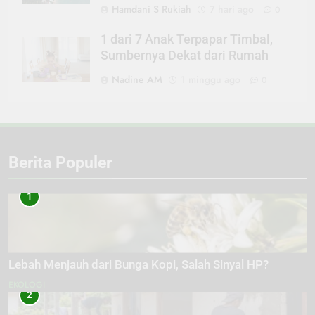
Hamdani S Rukiah
7 hari ago
0
1 dari 7 Anak Terpapar Timbal,
Sumbernya Dekat dari Rumah
Nadine AM
1 minggu ago
0
Berita Populer
1
Lebah Menjauh dari Bunga Kopi, Salah Sinyal HP?
EKOLOGI
2