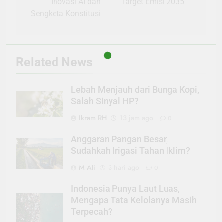
Inovasi AI dan
Target Emisi 2035
Sengketa Konstitusi
Related News
Lebah Menjauh dari Bunga Kopi,
Salah Sinyal HP?
Ikram RH
13 jam ago
0
Anggaran Pangan Besar,
Sudahkah Irigasi Tahan Iklim?
M Ali
3 hari ago
0
Indonesia Punya Laut Luas,
Mengapa Tata Kelolanya Masih
Terpecah?