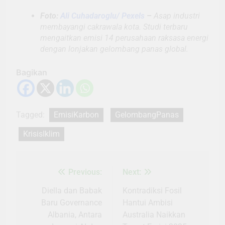
Foto:
Ali Cuhadaroglu/ Pexels
–
Asap industri
membayangi cakrawala kota. Studi terbaru
mengaitkan emisi 14 perusahaan raksasa energi
dengan lonjakan gelombang panas global.
Bagikan
Tagged:
EmisiKarbon
GelombangPanas
KrisisIklim
Previous:
Next:
Navigasi
pos
Diella dan Babak
Kontradiksi Fosil
Baru Governance
Hantui Ambisi
Albania, Antara
Australia Naikkan