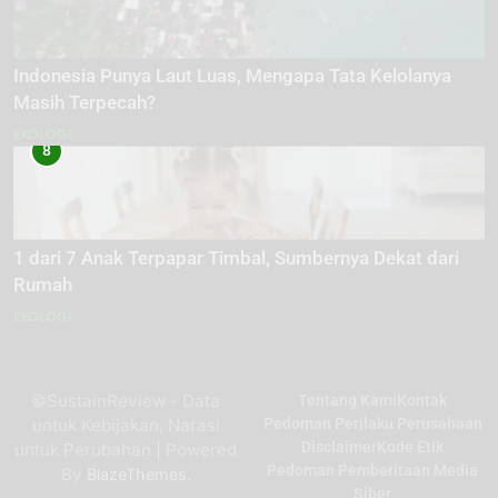
Indonesia Punya Laut Luas, Mengapa Tata Kelolanya
Masih Terpecah?
EKOLOGI
8
1 dari 7 Anak Terpapar Timbal, Sumbernya Dekat dari
Rumah
EKOLOGI
©SustainReview - Data
Tentang Kami
Kontak
untuk Kebijakan, Narasi
Pedoman Perilaku Perusahaan
Disclaimer
Kode Etik
untuk Perubahan | Powered
Pedoman Pemberitaan Media
By
.
BlazeThemes
Siber