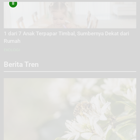
8
1 dari 7 Anak Terpapar Timbal, Sumbernya Dekat dari
Rumah
EKOLOGI
Berita Tren