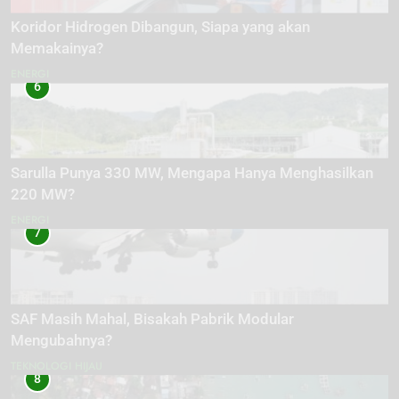
Koridor Hidrogen Dibangun, Siapa yang akan
Memakainya?
ENERGI
6
Sarulla Punya 330 MW, Mengapa Hanya Menghasilkan
220 MW?
ENERGI
7
SAF Masih Mahal, Bisakah Pabrik Modular
Mengubahnya?
TEKNOLOGI HIJAU
8