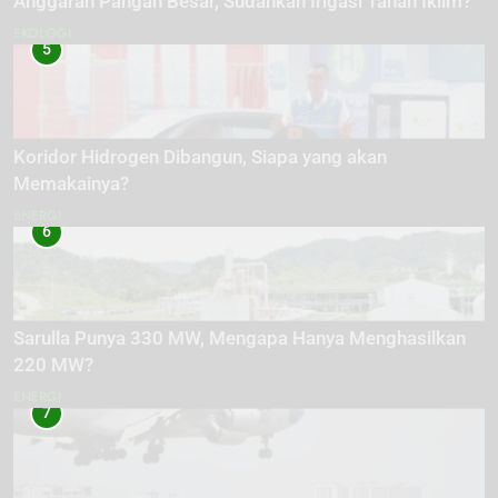
Anggaran Pangan Besar, Sudahkah Irigasi Tahan Iklim?
EKOLOGI
5
Koridor Hidrogen Dibangun, Siapa yang akan
Memakainya?
ENERGI
6
Sarulla Punya 330 MW, Mengapa Hanya Menghasilkan
220 MW?
ENERGI
7