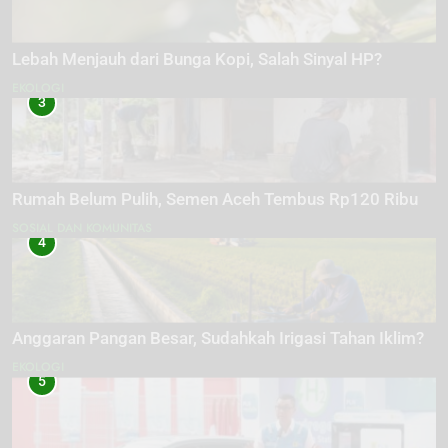
Lebah Menjauh dari Bunga Kopi, Salah Sinyal HP?
EKOLOGI
3
Rumah Belum Pulih, Semen Aceh Tembus Rp120 Ribu
SOSIAL DAN KOMUNITAS
4
Anggaran Pangan Besar, Sudahkah Irigasi Tahan Iklim?
EKOLOGI
5