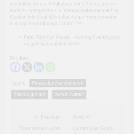
pendakian dan meningkatnya minat terhadap
eco-
tourism
—pengalaman ini menjadi pelajaran penting.
Bisakah teknologi diterapkan tanpa mengorbankan
nilai dan keseimbangan alam? ***
Foto:
Tom Fly/ Pexels
–
Gunung Everest yang
megah saat matahari terbit.
Bagikan
Tagged:
PendakianBerkelanjutan
TeknologiAlam
XenonEverest
Previous:
Next:
Navigasi
pos
Perampasan Lahan
Lautan Kian Gelap,