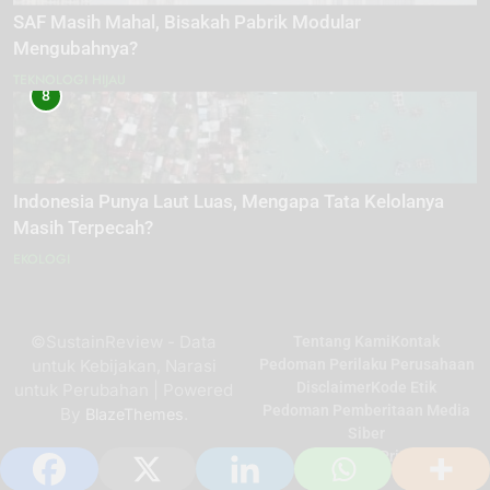
SAF Masih Mahal, Bisakah Pabrik Modular
Mengubahnya?
TEKNOLOGI HIJAU
8
Indonesia Punya Laut Luas, Mengapa Tata Kelolanya
Masih Terpecah?
EKOLOGI
©SustainReview - Data
Tentang Kami
Kontak
untuk Kebijakan, Narasi
Pedoman Perilaku Perusahaan
Disclaimer
Kode Etik
untuk Perubahan | Powered
Pedoman Pemberitaan Media
By
.
BlazeThemes
Siber
Kebijakan Privasi