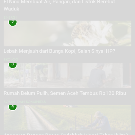
El Niño Membuat Air, Pangan, dan Listrik Berebut
Waduk
ENERGI
2
Lebah Menjauh dari Bunga Kopi, Salah Sinyal HP?
EKOLOGI
3
Rumah Belum Pulih, Semen Aceh Tembus Rp120 Ribu
SOSIAL DAN KOMUNITAS
4