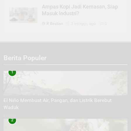
Ampas Kopi Jadi Kemasan, Siap
Masuk Industri?
R Bestian
3 minggu ago
0
Berita Populer
1
El Niño Membuat Air, Pangan, dan Listrik Berebut
Waduk
ENERGI
2