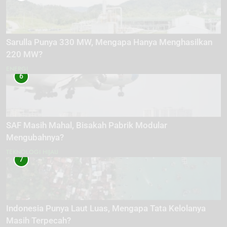
Sarulla Punya 330 MW, Mengapa Hanya Menghasilkan
220 MW?
ENERGI
6
SAF Masih Mahal, Bisakah Pabrik Modular
Mengubahnya?
TEKNOLOGI HIJAU
7
Indonesia Punya Laut Luas, Mengapa Tata Kelolanya
Masih Terpecah?