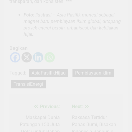
transparan, dan konsisten. ***
Foto:
Ilustrasi – Asia Pasifik muncul sebagai
magnet baru pembiayaan iklim global, ditopang
proyek energi bersih, urbanisasi, dan kebijakan
hijau.
Bagikan
Tagged:
AsiaPasifikHijau
PembiayaanIklim
TransisiEnergi
Previous:
Next:
Navigasi
pos
Maskapai Dunia
Raksasa Tertidur
Patungan 150 Juta
Panas Bumi, Bisakah
Dolar untuk Bahan
Indonesia Bangun di