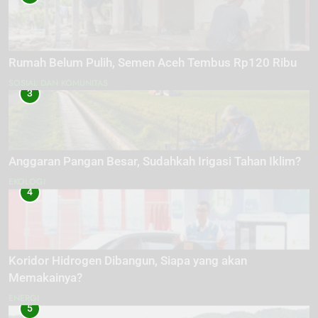
Rumah Belum Pulih, Semen Aceh Tembus Rp120 Ribu
SOSIAL DAN KOMUNITAS
3
Anggaran Pangan Besar, Sudahkah Irigasi Tahan Iklim?
EKOLOGI
4
Koridor Hidrogen Dibangun, Siapa yang akan
Memakainya?
ENERGI
5