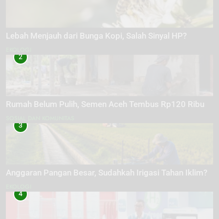
Lebah Menjauh dari Bunga Kopi, Salah Sinyal HP?
EKOLOGI
2
Rumah Belum Pulih, Semen Aceh Tembus Rp120 Ribu
SOSIAL DAN KOMUNITAS
3
Anggaran Pangan Besar, Sudahkah Irigasi Tahan Iklim?
EKOLOGI
4