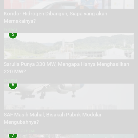
Koridor Hidrogen Dibangun, Siapa yang akan
Memakainya?
ENERGI
5
Sarulla Punya 330 MW, Mengapa Hanya Menghasilkan
220 MW?
ENERGI
6
SAF Masih Mahal, Bisakah Pabrik Modular
Mengubahnya?
TEKNOLOGI HIJAU
7