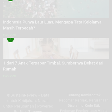
Indonesia Punya Laut Luas, Mengapa Tata Kelolanya
Masih Terpecah?
EKOLOGI
8
1 dari 7 Anak Terpapar Timbal, Sumbernya Dekat dari
Rumah
EKOLOGI
©SustainReview - Data
Tentang Kami
Kontak
untuk Kebijakan, Narasi
Pedoman Perilaku Perusahaan
Disclaimer
Kode Etik
untuk Perubahan | Powered
Pedoman Pemberitaan Media
By
.
BlazeThemes