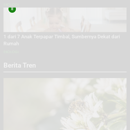
EKOLOGI
8
1 dari 7 Anak Terpapar Timbal, Sumbernya Dekat dari
Rumah
EKOLOGI
Berita Tren