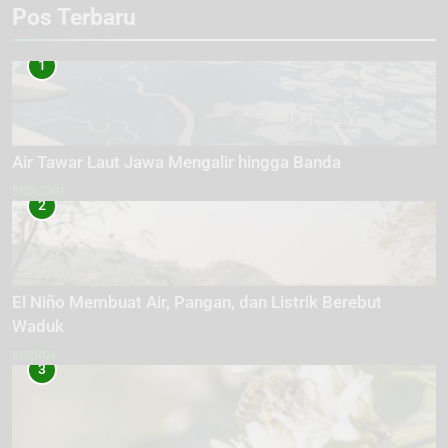
Pos Terbaru
1
Air Tawar Laut Jawa Mengalir hingga Banda
EKOLOGI
2
El Niño Membuat Air, Pangan, dan Listrik Berebut
Waduk
ENERGI
3