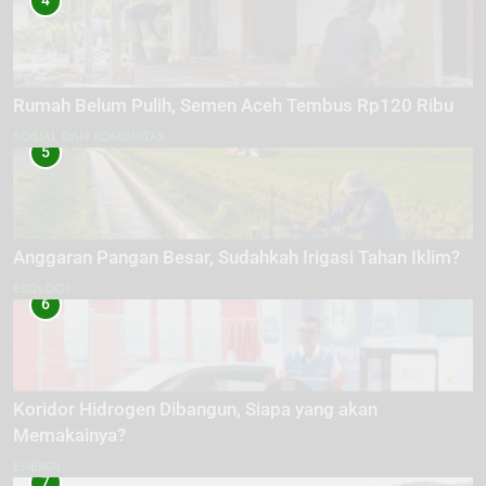
4
Rumah Belum Pulih, Semen Aceh Tembus Rp120 Ribu
SOSIAL DAN KOMUNITAS
5
Anggaran Pangan Besar, Sudahkah Irigasi Tahan Iklim?
EKOLOGI
6
Koridor Hidrogen Dibangun, Siapa yang akan
Memakainya?
ENERGI
7