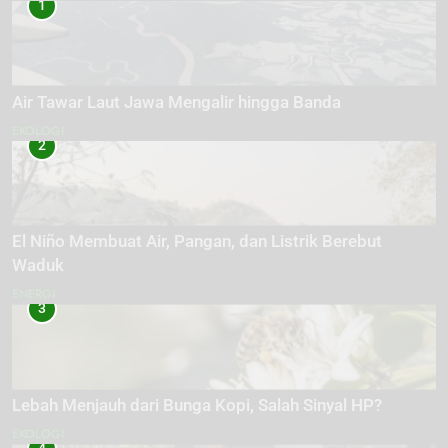
1
Air Tawar Laut Jawa Mengalir hingga Banda
EKOLOGI
2
El Niño Membuat Air, Pangan, dan Listrik Berebut
Waduk
ENERGI
3
Lebah Menjauh dari Bunga Kopi, Salah Sinyal HP?
EKOLOGI