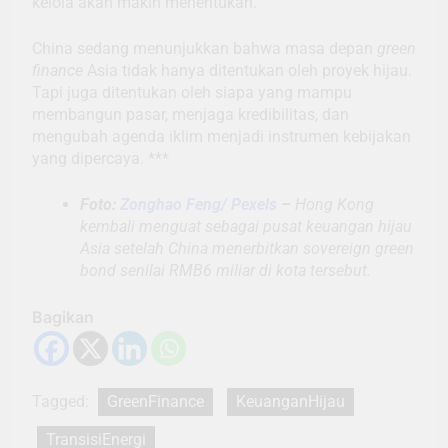
kelola akan makin menentukan.
China sedang menunjukkan bahwa masa depan
green
finance
Asia tidak hanya ditentukan oleh proyek hijau.
Tapi juga ditentukan oleh siapa yang mampu
membangun pasar, menjaga kredibilitas, dan
mengubah agenda iklim menjadi instrumen kebijakan
yang dipercaya. ***
Foto:
Zonghao Feng/ Pexels
–
Hong Kong
kembali menguat sebagai pusat keuangan hijau
Asia setelah China menerbitkan sovereign green
bond senilai RMB6 miliar di kota tersebut.
Bagikan
Tagged:
GreenFinance
KeuanganHijau
TransisiEnergi