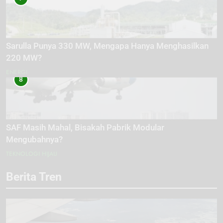
Sarulla Punya 330 MW, Mengapa Hanya Menghasilkan
220 MW?
ENERGI
8
SAF Masih Mahal, Bisakah Pabrik Modular
Mengubahnya?
TEKNOLOGI HIJAU
Berita Tren