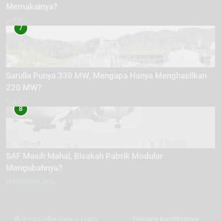
Memakainya?
ENERGI
7
Sarulla Punya 330 MW, Mengapa Hanya Menghasilkan
220 MW?
ENERGI
8
SAF Masih Mahal, Bisakah Pabrik Modular
Mengubahnya?
TEKNOLOGI HIJAU
©SustainReview - Data
Tentang Kami
Kontak