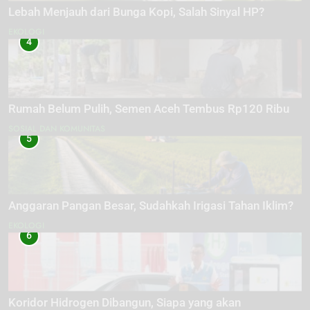
Lebah Menjauh dari Bunga Kopi, Salah Sinyal HP?
EKOLOGI
4
Rumah Belum Pulih, Semen Aceh Tembus Rp120 Ribu
SOSIAL DAN KOMUNITAS
5
Anggaran Pangan Besar, Sudahkah Irigasi Tahan Iklim?
EKOLOGI
6
Koridor Hidrogen Dibangun, Siapa yang akan