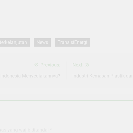
Berkelanjutan
News
TransisiEnergi
Previous:
Next:
Indonesia Menyediakannya?
Industri Kemasan Plastik da
uas yang wajib ditandai
*