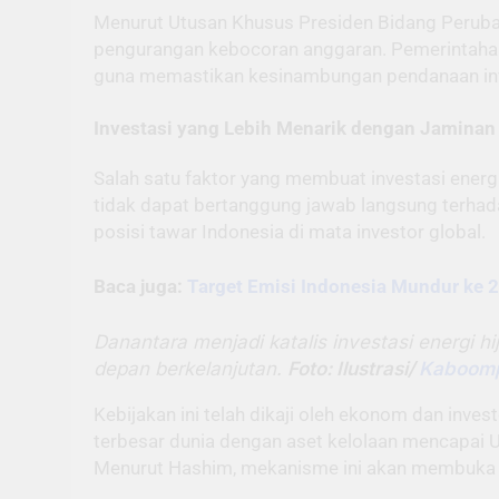
Menurut Utusan Khusus Presiden Bidang Perubaha
pengurangan kebocoran anggaran. Pemerintahan
guna memastikan kesinambungan pendanaan inve
Investasi yang Lebih Menarik dengan Jaminan
Salah satu faktor yang membuat investasi energi
tidak dapat bertanggung jawab langsung terha
posisi tawar Indonesia di mata investor global.
Baca juga:
Target Emisi Indonesia Mundur ke 2
Danantara menjadi katalis investasi energi 
depan berkelanjutan.
Foto: Ilustrasi/
Kaboomp
Kebijakan ini telah dikaji oleh ekonom dan inve
terbesar dunia dengan aset kelolaan mencapai US
Menurut Hashim, mekanisme ini akan membuka pel