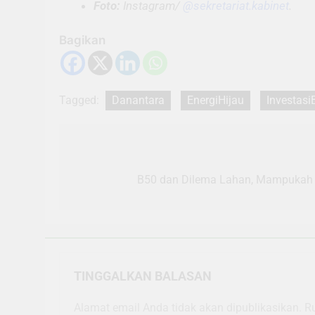
Foto:
Instagram/
@sekretariat.kabinet
.
Bagikan
Tagged:
Danantara
EnergiHijau
Investasi
Navigasi
pos
B50 dan Dilema Lahan, Mampukah 
TINGGALKAN BALASAN
Alamat email Anda tidak akan dipublikasikan.
R