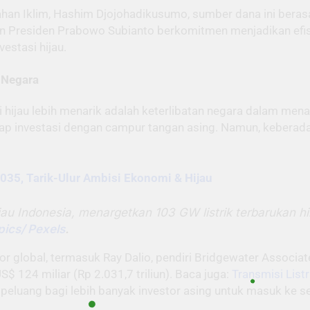
n Iklim, Hashim Djojohadikusumo, sumber dana ini berasal 
 Presiden Prabowo Subianto berkomitmen menjadikan efis
stasi hijau.
 Negara
 hijau lebih menarik adalah keterlibatan negara dalam mena
dap investasi dengan campur tangan asing. Namun, kebera
035, Tarik-Ulur Ambisi Ekonomi & Hijau
hijau Indonesia, menargetkan 103 GW listrik terbaruka
ics/ Pexels
.
stor global, termasuk Ray Dalio, pendiri Bridgewater Assoc
$ 124 miliar (Rp 2.031,7 triliun). Baca juga:
Transmisi List
uang bagi lebih banyak investor asing untuk masuk ke sek