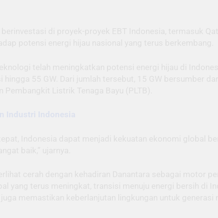
berinvestasi di proyek-proyek EBT Indonesia, termasuk Qata
adap potensi energi hijau nasional yang terus berkembang.
nologi telah meningkatkan potensi energi hijau di Indonesi
si hingga 55 GW. Dari jumlah tersebut, 15 GW bersumber dar
 Pembangkit Listrik Tenaga Bayu (PLTB).
n Industri Indonesia
epat, Indonesia dapat menjadi kekuatan ekonomi global berb
ngat baik,” ujarnya.
 terlihat cerah dengan kehadiran Danantara sebagai motor 
al yang terus meningkat, transisi menuju energi bersih di I
uga memastikan keberlanjutan lingkungan untuk generasi 