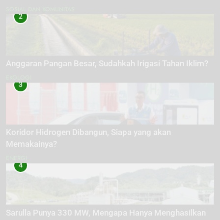
SOSIAL DAN KOMUNITAS
2
Anggaran Pangan Besar, Sudahkah Irigasi Tahan Iklim?
EKOLOGI
3
Koridor Hidrogen Dibangun, Siapa yang akan
Memakainya?
ENERGI
4
Sarulla Punya 330 MW, Mengapa Hanya Menghasilkan