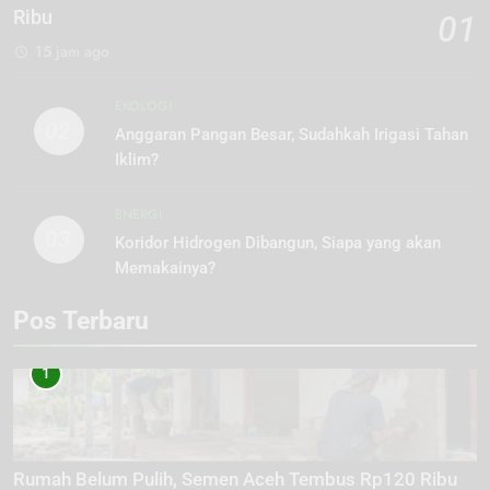
Ribu
01
15 jam ago
EKOLOGI
02
Anggaran Pangan Besar, Sudahkah Irigasi Tahan
Iklim?
ENERGI
03
Koridor Hidrogen Dibangun, Siapa yang akan
Memakainya?
Pos Terbaru
1
Rumah Belum Pulih, Semen Aceh Tembus Rp120 Ribu