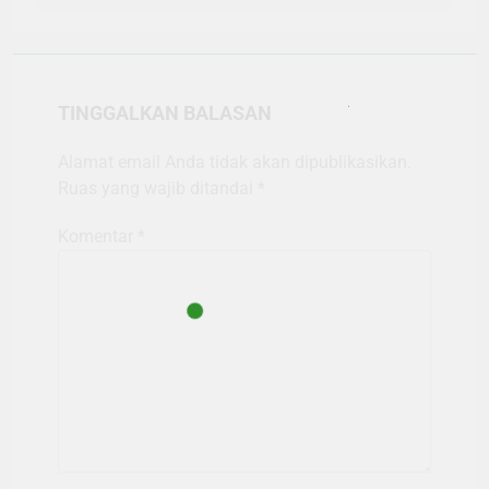
TINGGALKAN BALASAN
Alamat email Anda tidak akan dipublikasikan.
Ruas yang wajib ditandai
*
Komentar
*