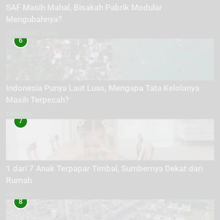
SAF Masih Mahal, Bisakah Pabrik Modular
Mengubahnya?
TEKNOLOGI HIJAU
6
Indonesia Punya Laut Luas, Mengapa Tata Kelolanya
Masih Terpecah?
EKOLOGI
7
1 dari 7 Anak Terpapar Timbal, Sumbernya Dekat dari
Rumah
EKOLOGI
8