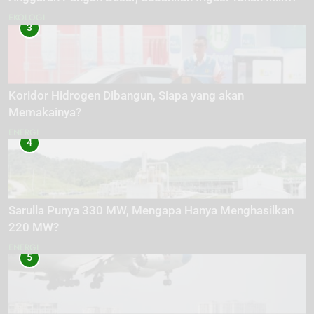
EKOLOGI
3
Koridor Hidrogen Dibangun, Siapa yang akan
Memakainya?
ENERGI
4
Sarulla Punya 330 MW, Mengapa Hanya Menghasilkan
220 MW?
ENERGI
5