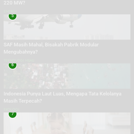
220 MW?
ENERGI
5
SAF Masih Mahal, Bisakah Pabrik Modular
Mengubahnya?
TEKNOLOGI HIJAU
6
Indonesia Punya Laut Luas, Mengapa Tata Kelolanya
Masih Terpecah?
EKOLOGI
7