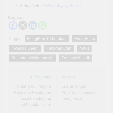
Foto: Ilustrasi/
Brett Sayles/ Pexels.
Bagikan
Tagged:
EnergiBaruTerbarukan
EnergiHijau
InvestasiEnergi
Keberlanjutan
News
SustainabilityIndonesia
TransmisiListrik
Previous:
Next:
Navigasi
pos
Sidang ICJ, Negara
EBT di Tengah
Kaya dan Kepulauan
Ancaman Habisnya
Kecil Bersitegang
Energi Fosil
soal Keadilan Iklim