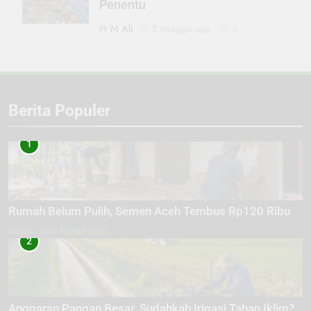
Penentu
M Ali
3 minggu ago
0
Berita Populer
1
Rumah Belum Pulih, Semen Aceh Tembus Rp120 Ribu
SOSIAL DAN KOMUNITAS
2
Anggaran Pangan Besar, Sudahkah Irigasi Tahan Iklim?