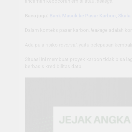
ancaman kebocoran emisi atau
leakage
.
Baca juga:
Bank Masuk ke Pasar Karbon, Skal
Dalam konteks pasar karbon,
leakage
adalah kon
Ada pula risiko
reversal
, yaitu pelepasan kembal
Situasi ini membuat proyek karbon tidak bisa l
berbasis kredibilitas data.