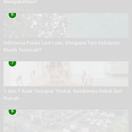
Mengubahnya?
TEKNOLOGI HIJAU
6
Indonesia Punya Laut Luas, Mengapa Tata Kelolanya
Masih Terpecah?
EKOLOGI
7
1 dari 7 Anak Terpapar Timbal, Sumbernya Dekat dari
Rumah
EKOLOGI
8