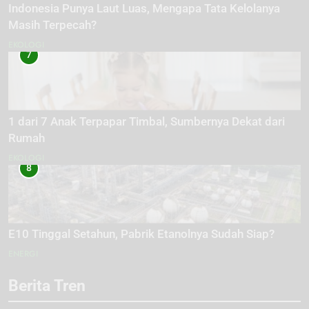
Indonesia Punya Laut Luas, Mengapa Tata Kelolanya
Masih Terpecah?
EKOLOGI
7
1 dari 7 Anak Terpapar Timbal, Sumbernya Dekat dari
Rumah
EKOLOGI
8
E10 Tinggal Setahun, Pabrik Etanolnya Sudah Siap?
ENERGI
Berita Tren