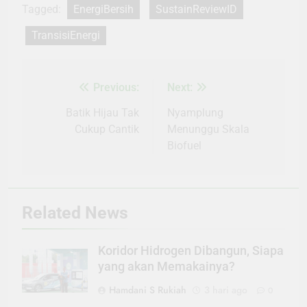
Tagged:
EnergiBersih
SustainReviewID
TransisiEnergi
Previous:
Next:
Navigasi
pos
Batik Hijau Tak
Nyamplung
Cukup Cantik
Menunggu Skala
Biofuel
Related News
Koridor Hidrogen Dibangun, Siapa
yang akan Memakainya?
Hamdani S Rukiah
3 hari ago
0