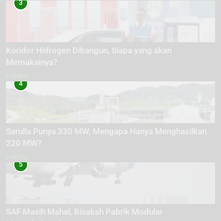
3
Koridor Hidrogen Dibangun, Siapa yang akan
Memakainya?
ENERGI
4
Sarulla Punya 330 MW, Mengapa Hanya Menghasilkan
220 MW?
ENERGI
5
SAF Masih Mahal, Bisakah Pabrik Modular