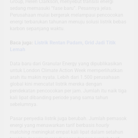
Group, Helen Clarkson, menyebut transisi energi
sedang memasuki “fase baru”. Pesannya jelas.
Perusahaan mulai bergerak melampaui pencocokan
energi terbarukan tahunan menuju solusi listrik bebas
karbon sepanjang waktu.
Baca juga:
Listrik Rentan Padam, Grid Jadi Titik
Lemah
Data baru dari Granular Energy yang dipublikasikan
untuk London Climate Action Week memperlihatkan
arah itu makin nyata. Lebih dari 1.500 perusahaan
global kini mencatat listrik mereka dengan
pendekatan pencocokan per jam. Jumlah itu naik tiga
kali lipat dibanding periode yang sama tahun
sebelumnya.
Pasar penyedia listrik juga berubah. Jumlah pemasok
energi yang menawarkan tarif berbasis
hourly
matching
meningkat empat kali lipat dalam setahun