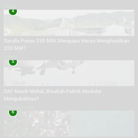
ENERGI
4
Sarulla Punya 330 MW, Mengapa Hanya Menghasilkan
220 MW?
ENERGI
5
SAF Masih Mahal, Bisakah Pabrik Modular
Mengubahnya?
TEKNOLOGI HIJAU
6