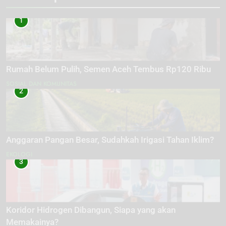
1
Rumah Belum Pulih, Semen Aceh Tembus Rp120 Ribu
SOSIAL DAN KOMUNITAS
2
Anggaran Pangan Besar, Sudahkah Irigasi Tahan Iklim?
EKOLOGI
3
Koridor Hidrogen Dibangun, Siapa yang akan
Memakainya?