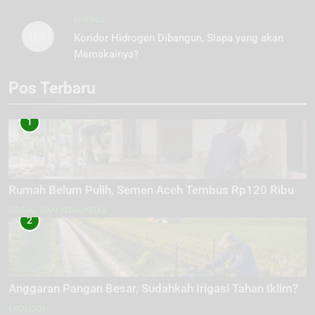
ENERGI
03
Koridor Hidrogen Dibangun, Siapa yang akan
Memakainya?
Pos Terbaru
1
Rumah Belum Pulih, Semen Aceh Tembus Rp120 Ribu
SOSIAL DAN KOMUNITAS
2
Anggaran Pangan Besar, Sudahkah Irigasi Tahan Iklim?
EKOLOGI