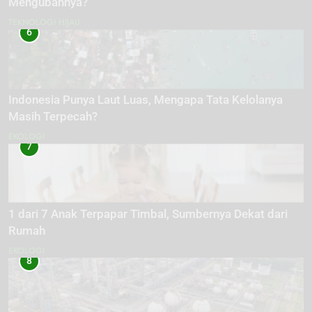
Mengubahnya?
TEKNOLOGI HIJAU
6
Indonesia Punya Laut Luas, Mengapa Tata Kelolanya
Masih Terpecah?
EKOLOGI
7
1 dari 7 Anak Terpapar Timbal, Sumbernya Dekat dari
Rumah
EKOLOGI
8