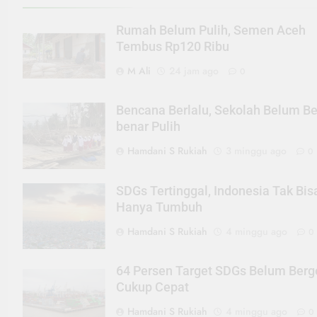
Rumah Belum Pulih, Semen Aceh
Tembus Rp120 Ribu
M Ali
24 jam ago
0
Bencana Berlalu, Sekolah Belum Be
benar Pulih
Hamdani S Rukiah
3 minggu ago
0
SDGs Tertinggal, Indonesia Tak Bis
Hanya Tumbuh
Hamdani S Rukiah
4 minggu ago
0
64 Persen Target SDGs Belum Berg
Cukup Cepat
Hamdani S Rukiah
4 minggu ago
0