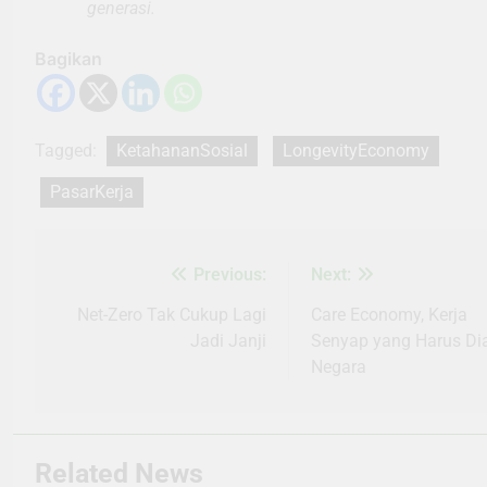
generasi.
Bagikan
Tagged:
KetahananSosial
LongevityEconomy
PasarKerja
Previous:
Next:
Navigasi
pos
Net-Zero Tak Cukup Lagi
Care Economy, Kerja
Jadi Janji
Senyap yang Harus Di
Negara
Related News