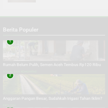
Berita Populer
1
Rumah Belum Pulih, Semen Aceh Tembus Rp120 Ribu
SOSIAL DAN KOMUNITAS
2
Anggaran Pangan Besar, Sudahkah Irigasi Tahan Iklim?
EKOLOGI