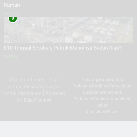
Rumah
EKOLOGI
8
E10 Tinggal Setahun, Pabrik Etanolnya Sudah Siap?
ENERGI
©SustainReview - Data
Tentang Kami
Kontak
untuk Kebijakan, Narasi
Pedoman Perilaku Perusahaan
Disclaimer
Kode Etik
untuk Perubahan | Powered
Pedoman Pemberitaan Media
By
.
BlazeThemes
Siber
Kebijakan Privasi