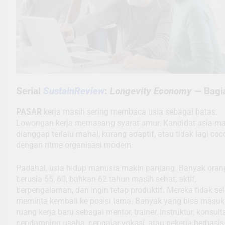
Serial
SustainReview
:
Longevity Economy
— Bagi
PASAR
kerja masih sering membaca usia sebagai batas.
Lowongan kerja memasang syarat umur. Kandidat usia m
dianggap terlalu mahal, kurang adaptif, atau tidak lagi coc
dengan ritme organisasi modern.
Padahal, usia hidup manusia makin panjang. Banyak oran
berusia 55, 60, bahkan 62 tahun masih sehat, aktif,
berpengalaman, dan ingin tetap produktif. Mereka tidak sel
meminta kembali ke posisi lama. Banyak yang bisa masuk
ruang kerja baru sebagai mentor, trainer, instruktur, konsult
pendamping usaha, pengajar vokasi, atau pekerja berbasis