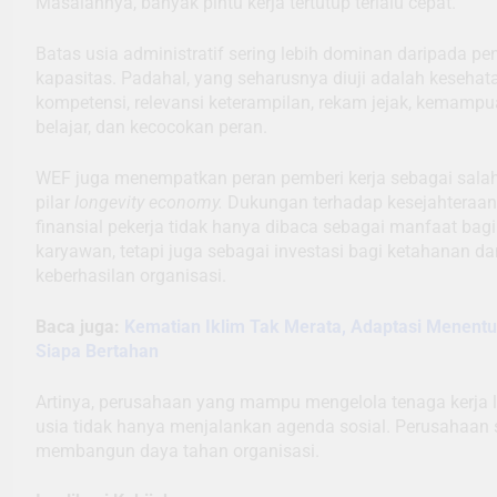
Masalahnya, banyak pintu kerja tertutup terlalu cepat.
Batas usia administratif sering lebih dominan daripada pen
kapasitas. Padahal, yang seharusnya diuji adalah kesehat
kompetensi, relevansi keterampilan, rekam jejak, kemamp
belajar, dan kecocokan peran.
WEF juga menempatkan peran pemberi kerja sebagai salah
pilar
longevity economy.
Dukungan terhadap kesejahteraan
finansial pekerja tidak hanya dibaca sebagai manfaat bagi
karyawan, tetapi juga sebagai investasi bagi ketahanan da
keberhasilan organisasi.
Baca juga:
Kematian Iklim Tak Merata, Adaptasi Menent
Siapa Bertahan
Artinya, perusahaan yang mampu mengelola tenaga kerja l
usia tidak hanya menjalankan agenda sosial. Perusahaan
membangun daya tahan organisasi.