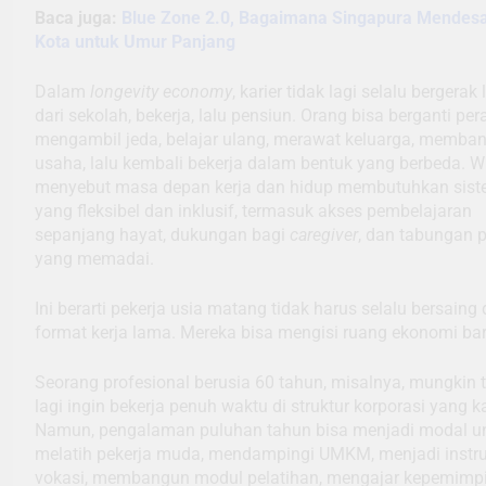
Baca juga:
Blue Zone 2.0, Bagaimana Singapura Mendesa
Kota untuk Umur Panjang
Dalam
longevity economy
, karier tidak lagi selalu bergerak 
dari sekolah, bekerja, lalu pensiun. Orang bisa berganti per
mengambil jeda, belajar ulang, merawat keluarga, memba
usaha, lalu kembali bekerja dalam bentuk yang berbeda. 
menyebut masa depan kerja dan hidup membutuhkan sis
yang fleksibel dan inklusif, termasuk akses pembelajaran
sepanjang hayat, dukungan bagi
caregiver
, dan tabungan 
yang memadai.
Ini berarti pekerja usia matang tidak harus selalu bersaing
format kerja lama. Mereka bisa mengisi ruang ekonomi bar
Seorang profesional berusia 60 tahun, misalnya, mungkin 
lagi ingin bekerja penuh waktu di struktur korporasi yang k
Namun, pengalaman puluhan tahun bisa menjadi modal u
melatih pekerja muda, mendampingi UMKM, menjadi instru
vokasi, membangun modul pelatihan, mengajar kepemimp