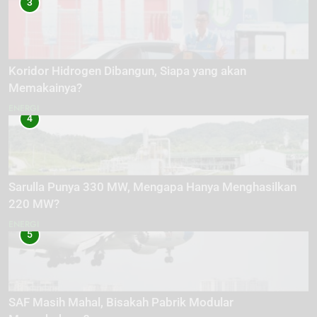
3
Koridor Hidrogen Dibangun, Siapa yang akan
Memakainya?
ENERGI
4
Sarulla Punya 330 MW, Mengapa Hanya Menghasilkan
220 MW?
ENERGI
5
SAF Masih Mahal, Bisakah Pabrik Modular