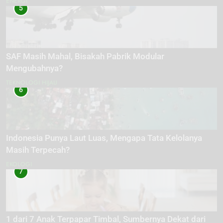
ENERGI
5
SAF Masih Mahal, Bisakah Pabrik Modular
Mengubahnya?
TEKNOLOGI HIJAU
6
Indonesia Punya Laut Luas, Mengapa Tata Kelolanya
Masih Terpecah?
EKOLOGI
7
1 dari 7 Anak Terpapar Timbal, Sumbernya Dekat dari