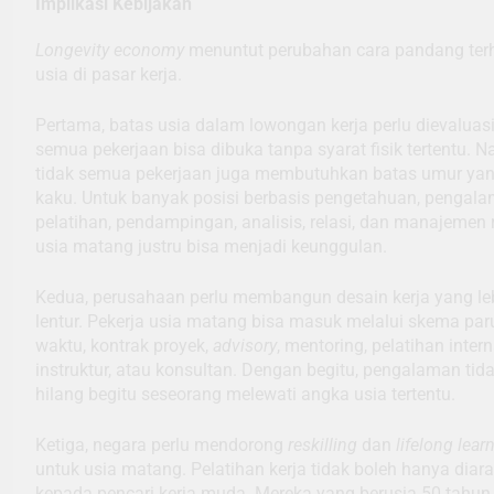
Implikasi Kebijakan
Longevity economy
menuntut perubahan cara pandang te
usia di pasar kerja.
Pertama, batas usia dalam lowongan kerja perlu dievaluasi
semua pekerjaan bisa dibuka tanpa syarat fisik tertentu. 
tidak semua pekerjaan juga membutuhkan batas umur ya
kaku. Untuk banyak posisi berbasis pengetahuan, pengala
pelatihan, pendampingan, analisis, relasi, dan manajemen r
usia matang justru bisa menjadi keunggulan.
Kedua, perusahaan perlu membangun desain kerja yang le
lentur. Pekerja usia matang bisa masuk melalui skema par
waktu, kontrak proyek,
advisory
, mentoring, pelatihan intern
instruktur, atau konsultan. Dengan begitu, pengalaman tid
hilang begitu seseorang melewati angka usia tertentu.
Ketiga, negara perlu mendorong
reskilling
dan
lifelong lear
untuk usia matang. Pelatihan kerja tidak boleh hanya diar
kepada pencari kerja muda. Mereka yang berusia 50 tahun