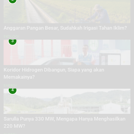
Anggaran Pangan Besar, Sudahkah Irigasi Tahan Iklim?
EKOLOGI
3
Koridor Hidrogen Dibangun, Siapa yang akan
Memakainya?
ENERGI
4
Sarulla Punya 330 MW, Mengapa Hanya Menghasilkan
220 MW?