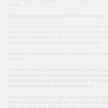
proyek.
Di sinilah
longevity economy
perlu dibaca dari pasar kerja.
Longevity economy
dalam pasar kerja adalah kerangka ek
yang memberi ruang bagi orang usia matang untuk tetap b
belajar ulang, berganti peran, dan berkontribusi sesuai kapa
pengalaman, jejaring, serta keterampilan yang relevan.
Baca juga:
Setelah Bonus Demografi, Indonesia Perlu Lon
Economy
Pasar kerja Indonesia perlu berhenti menutup peluang han
karena angka usia. Sebab umur panjang membuat pengal
jejaring, dan kemampuan adaptasi pekerja usia matang m
aset ekonomi yang masih bisa menghasilkan nilai.
World Economic Forum atau WEF, dalam white paper
Futur
Proofing the Longevity Economy: Innovations and Key Tren
terbit pada Maret 2025, menyebut transisi dari pola hidup l