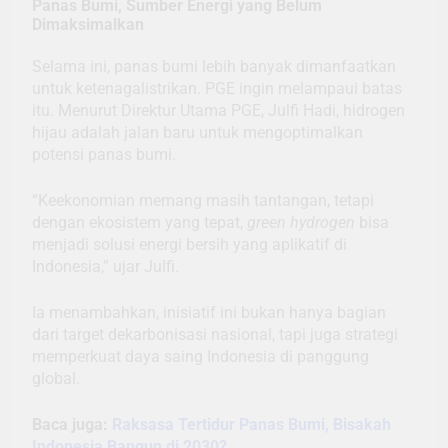
Panas Bumi, Sumber Energi yang Belum
Dimaksimalkan
Selama ini, panas bumi lebih banyak dimanfaatkan
untuk ketenagalistrikan. PGE ingin melampaui batas
itu. Menurut Direktur Utama PGE, Julfi Hadi, hidrogen
hijau adalah jalan baru untuk mengoptimalkan
potensi panas bumi.
“Keekonomian memang masih tantangan, tetapi
dengan ekosistem yang tepat,
green hydrogen
bisa
menjadi solusi energi bersih yang aplikatif di
Indonesia,” ujar Julfi.
Ia menambahkan, inisiatif ini bukan hanya bagian
dari target dekarbonisasi nasional, tapi juga strategi
memperkuat daya saing Indonesia di panggung
global.
Baca juga:
Raksasa Tertidur Panas Bumi, Bisakah
Indonesia Bangun di 2030?