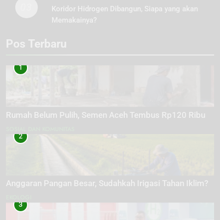
03
Koridor Hidrogen Dibangun, Siapa yang akan
Memakainya?
Pos Terbaru
1
Rumah Belum Pulih, Semen Aceh Tembus Rp120 Ribu
SOSIAL DAN KOMUNITAS
2
Anggaran Pangan Besar, Sudahkah Irigasi Tahan Iklim?
EKOLOGI
3