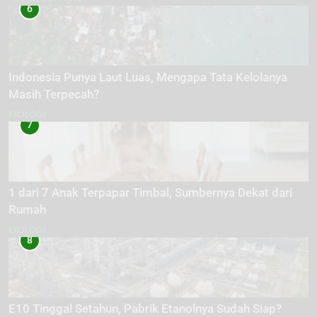
6
Indonesia Punya Laut Luas, Mengapa Tata Kelolanya
Masih Terpecah?
EKOLOGI
7
1 dari 7 Anak Terpapar Timbal, Sumbernya Dekat dari
Rumah
EKOLOGI
8
E10 Tinggal Setahun, Pabrik Etanolnya Sudah Siap?