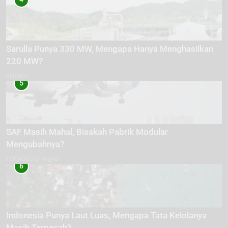
Sarulla Punya 330 MW, Mengapa Hanya Menghasilkan
220 MW?
ENERGI
5
SAF Masih Mahal, Bisakah Pabrik Modular
Mengubahnya?
TEKNOLOGI HIJAU
6
Indonesia Punya Laut Luas, Mengapa Tata Kelolanya
Masih Terpecah?