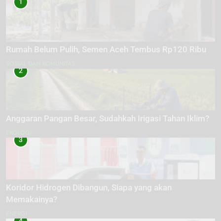
1
Rumah Belum Pulih, Semen Aceh Tembus Rp120 Ribu
SOSIAL DAN KOMUNITAS
2
Anggaran Pangan Besar, Sudahkah Irigasi Tahan Iklim?
EKOLOGI
3
Koridor Hidrogen Dibangun, Siapa yang akan
Memakainya?
ENERGI
4