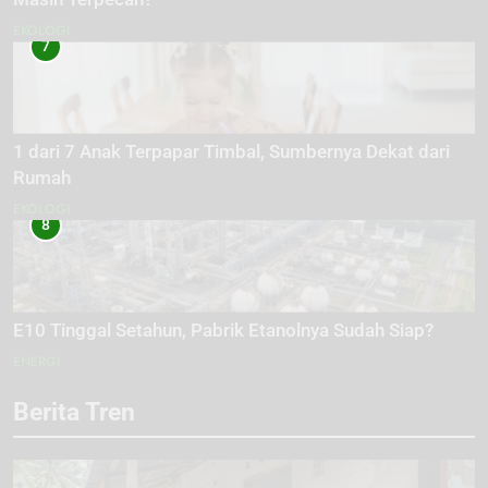
EKOLOGI
7
1 dari 7 Anak Terpapar Timbal, Sumbernya Dekat dari
Rumah
EKOLOGI
8
E10 Tinggal Setahun, Pabrik Etanolnya Sudah Siap?
ENERGI
Berita Tren