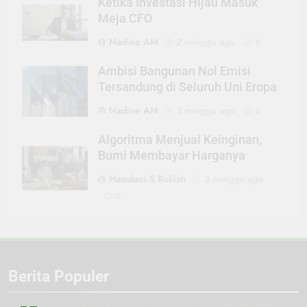
Ketika Investasi Hijau Masuk
Meja CFO
Nadine AM
2 minggu ago
0
Ambisi Bangunan Nol Emisi
Tersandung di Seluruh Uni Eropa
Nadine AM
3 minggu ago
0
Algoritma Menjual Keinginan,
Bumi Membayar Harganya
Hamdani S Rukiah
3 minggu ago
0
Berita Populer