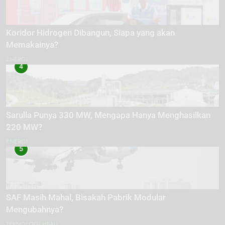
Koridor Hidrogen Dibangun, Siapa yang akan
Memakainya?
ENERGI
4
Sarulla Punya 330 MW, Mengapa Hanya Menghasilkan
220 MW?
ENERGI
5
SAF Masih Mahal, Bisakah Pabrik Modular
Mengubahnya?
TEKNOLOGI HIJAU