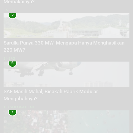
Memakainya?
ENERGI
5
Sarulla Punya 330 MW, Mengapa Hanya Menghasilkan
220 MW?
ENERGI
6
SAF Masih Mahal, Bisakah Pabrik Modular
Mengubahnya?
TEKNOLOGI HIJAU
7