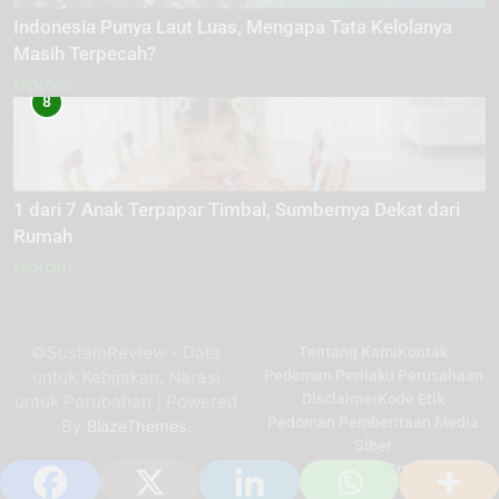
Indonesia Punya Laut Luas, Mengapa Tata Kelolanya
Masih Terpecah?
EKOLOGI
8
1 dari 7 Anak Terpapar Timbal, Sumbernya Dekat dari
Rumah
EKOLOGI
©SustainReview - Data
Tentang Kami
Kontak
untuk Kebijakan, Narasi
Pedoman Perilaku Perusahaan
Disclaimer
Kode Etik
untuk Perubahan | Powered
Pedoman Pemberitaan Media
By
.
BlazeThemes
Siber
Kebijakan Privasi