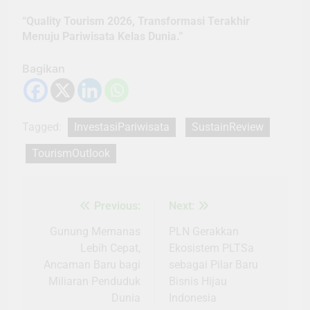
“Quality Tourism 2026, Transformasi Terakhir
Menuju Pariwisata Kelas Dunia.”
Bagikan
Tagged:
InvestasiPariwisata
SustainReview
TourismOutlook
Previous:
Next:
Navigasi
pos
Gunung Memanas
PLN Gerakkan
Lebih Cepat,
Ekosistem PLTSa
Ancaman Baru bagi
sebagai Pilar Baru
Miliaran Penduduk
Bisnis Hijau
Dunia
Indonesia