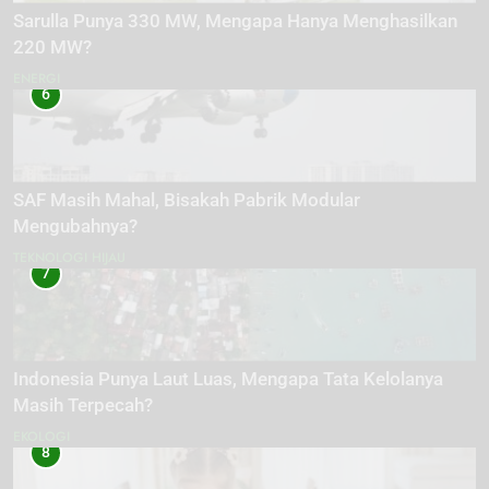
Sarulla Punya 330 MW, Mengapa Hanya Menghasilkan
220 MW?
ENERGI
6
SAF Masih Mahal, Bisakah Pabrik Modular
Mengubahnya?
TEKNOLOGI HIJAU
7
Indonesia Punya Laut Luas, Mengapa Tata Kelolanya
Masih Terpecah?
EKOLOGI
8