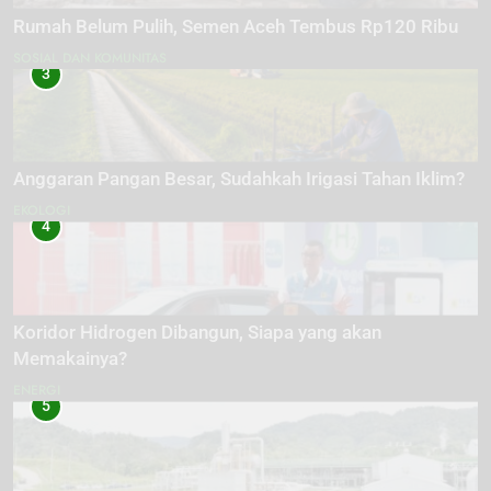
Rumah Belum Pulih, Semen Aceh Tembus Rp120 Ribu
SOSIAL DAN KOMUNITAS
3
Anggaran Pangan Besar, Sudahkah Irigasi Tahan Iklim?
EKOLOGI
4
Koridor Hidrogen Dibangun, Siapa yang akan
Memakainya?
ENERGI
5