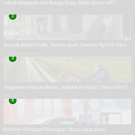
Lebah Menjauh dari Bunga Kopi, Salah Sinyal HP?
EKOLOGI
2
Rumah Belum Pulih, Semen Aceh Tembus Rp120 Ribu
SOSIAL DAN KOMUNITAS
3
Anggaran Pangan Besar, Sudahkah Irigasi Tahan Iklim?
EKOLOGI
4
Koridor Hidrogen Dibangun, Siapa yang akan