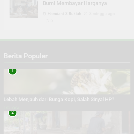
Bumi Membayar Harganya
Hamdani S Rukiah
3 minggu ago
0
Berita Populer
1
Lebah Menjauh dari Bunga Kopi, Salah Sinyal HP?
EKOLOGI
2