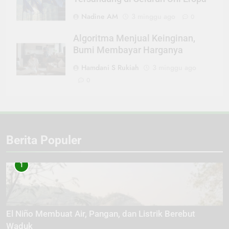
Nadine AM
3 minggu ago
0
Algoritma Menjual Keinginan,
Bumi Membayar Harganya
Hamdani S Rukiah
3 minggu ago
0
Berita Populer
1
El Niño Membuat Air, Pangan, dan Listrik Berebut
Waduk