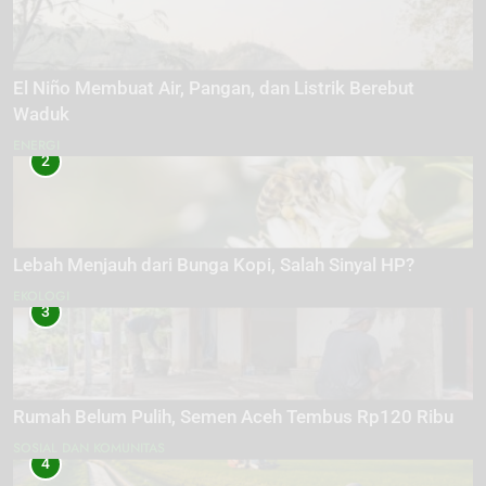
El Niño Membuat Air, Pangan, dan Listrik Berebut
Waduk
ENERGI
2
Lebah Menjauh dari Bunga Kopi, Salah Sinyal HP?
EKOLOGI
3
Rumah Belum Pulih, Semen Aceh Tembus Rp120 Ribu
SOSIAL DAN KOMUNITAS
4