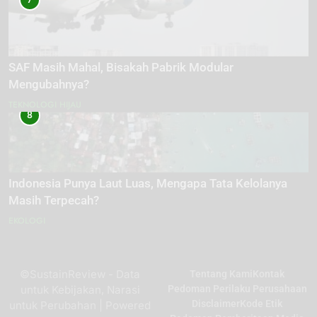
SAF Masih Mahal, Bisakah Pabrik Modular
Mengubahnya?
TEKNOLOGI HIJAU
8
Indonesia Punya Laut Luas, Mengapa Tata Kelolanya
Masih Terpecah?
EKOLOGI
©SustainReview - Data
Tentang Kami
Kontak
untuk Kebijakan, Narasi
Pedoman Perilaku Perusahaan
Disclaimer
Kode Etik
untuk Perubahan | Powered