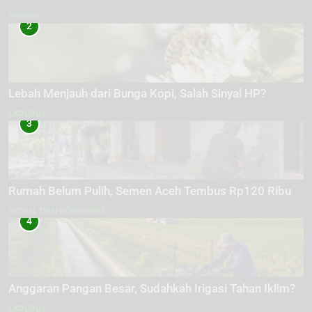
ENERGI
2
Lebah Menjauh dari Bunga Kopi, Salah Sinyal HP?
EKOLOGI
3
Rumah Belum Pulih, Semen Aceh Tembus Rp120 Ribu
SOSIAL DAN KOMUNITAS
4
Anggaran Pangan Besar, Sudahkah Irigasi Tahan Iklim?
EKOLOGI