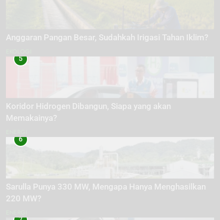
Anggaran Pangan Besar, Sudahkah Irigasi Tahan Iklim?
EKOLOGI
5
Koridor Hidrogen Dibangun, Siapa yang akan
Memakainya?
ENERGI
6
Sarulla Punya 330 MW, Mengapa Hanya Menghasilkan
220 MW?
ENERGI
7