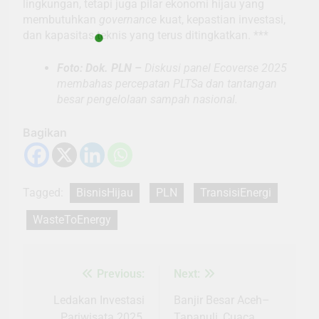
lingkungan, tetapi juga pilar ekonomi hijau yang
membutuhkan
governance
kuat, kepastian investasi,
dan kapasitas teknis yang terus ditingkatkan. ***
Foto: Dok. PLN –
Diskusi panel Ecoverse 2025
membahas percepatan PLTSa dan tantangan
besar pengelolaan sampah nasional.
Bagikan
Tagged:
BisnisHijau
PLN
TransisiEnergi
WasteToEnergy
Previous:
Next:
Navigasi
pos
Ledakan Investasi
Banjir Besar Aceh–
Pariwisata 2025,
Tapanuli, Cuaca