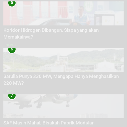
5
Koridor Hidrogen Dibangun, Siapa yang akan
Memakainya?
ENERGI
6
Sarulla Punya 330 MW, Mengapa Hanya Menghasilkan
220 MW?
ENERGI
7
SAF Masih Mahal, Bisakah Pabrik Modular