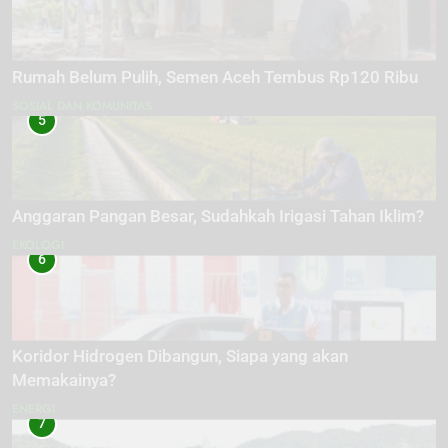
Rumah Belum Pulih, Semen Aceh Tembus Rp120 Ribu
SOSIAL DAN KOMUNITAS
5
Anggaran Pangan Besar, Sudahkah Irigasi Tahan Iklim?
EKOLOGI
6
Koridor Hidrogen Dibangun, Siapa yang akan
Memakainya?
ENERGI
7