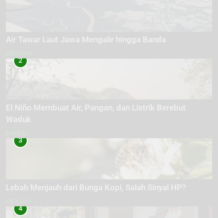
Air Tawar Laut Jawa Mengalir hingga Banda
EKOLOGI
2
El Niño Membuat Air, Pangan, dan Listrik Berebut
Waduk
ENERGI
3
Lebah Menjauh dari Bunga Kopi, Salah Sinyal HP?
EKOLOGI
4