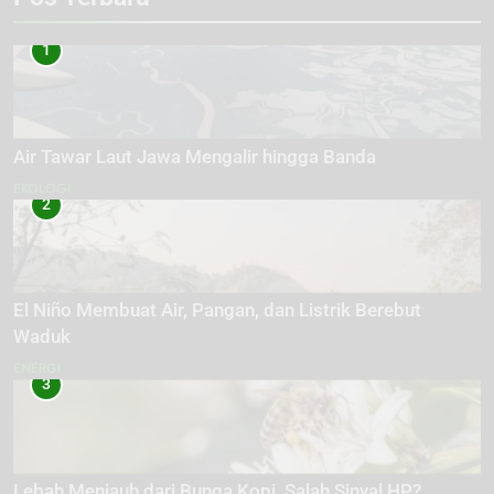
1
Air Tawar Laut Jawa Mengalir hingga Banda
EKOLOGI
2
El Niño Membuat Air, Pangan, dan Listrik Berebut
Waduk
ENERGI
3
Lebah Menjauh dari Bunga Kopi, Salah Sinyal HP?