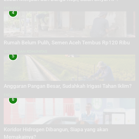
EKOLOGI
4
Rumah Belum Pulih, Semen Aceh Tembus Rp120 Ribu
SOSIAL DAN KOMUNITAS
5
Anggaran Pangan Besar, Sudahkah Irigasi Tahan Iklim?
EKOLOGI
6
Koridor Hidrogen Dibangun, Siapa yang akan
Memakainya?