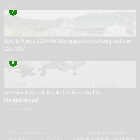
ENERGI
7
Sarulla Punya 330 MW, Mengapa Hanya Menghasilkan
220 MW?
ENERGI
8
SAF Masih Mahal, Bisakah Pabrik Modular
Mengubahnya?
TEKNOLOGI HIJAU
©SustainReview - Data
Tentang Kami
Kontak
untuk Kebijakan, Narasi
Pedoman Perilaku Perusahaan