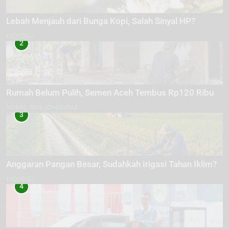
Lebah Menjauh dari Bunga Kopi, Salah Sinyal HP?
EKOLOGI
2
Rumah Belum Pulih, Semen Aceh Tembus Rp120 Ribu
SOSIAL DAN KOMUNITAS
3
Anggaran Pangan Besar, Sudahkah Irigasi Tahan Iklim?
EKOLOGI
4