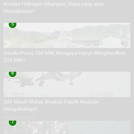
Koridor Hidrogen Dibangun, Siapa yang akan
Memakainya?
ENERGI
5
Sarulla Punya 330 MW, Mengapa Hanya Menghasilkan
220 MW?
ENERGI
6
SAF Masih Mahal, Bisakah Pabrik Modular
Mengubahnya?
TEKNOLOGI HIJAU
7