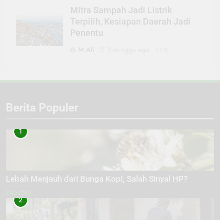
Mitra Sampah Jadi Listrik
Terpilih, Kesiapan Daerah Jadi
Penentu
M Ali
3 minggu ago
0
Berita Populer
1
Lebah Menjauh dari Bunga Kopi, Salah Sinyal HP?
EKOLOGI
2