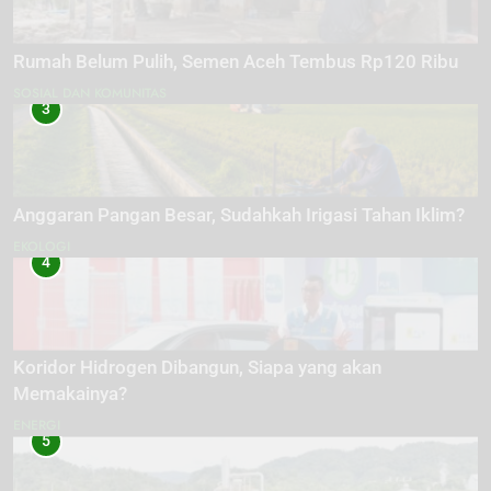
Rumah Belum Pulih, Semen Aceh Tembus Rp120 Ribu
SOSIAL DAN KOMUNITAS
3
Anggaran Pangan Besar, Sudahkah Irigasi Tahan Iklim?
EKOLOGI
4
Koridor Hidrogen Dibangun, Siapa yang akan
Memakainya?
ENERGI
5