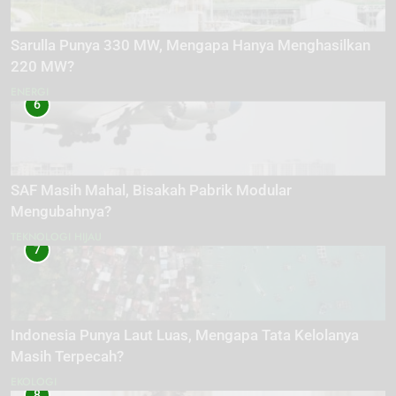
Sarulla Punya 330 MW, Mengapa Hanya Menghasilkan
220 MW?
ENERGI
6
SAF Masih Mahal, Bisakah Pabrik Modular
Mengubahnya?
TEKNOLOGI HIJAU
7
Indonesia Punya Laut Luas, Mengapa Tata Kelolanya
Masih Terpecah?
EKOLOGI
8