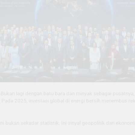
 Bukan lagi dengan batu bara dan minyak sebagai pusatnya, 
. Pada 2025, investasi global di energi bersih menembus rekor
ni bukan sekadar statistik. Ini sinyal geopolitik dan ekonom