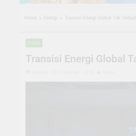
Home
Energi
Transisi Energi Global Tak Terbali
ENERGI
Transisi Energi Global T
0
R Bestian
7 Bulan Ago
4 Mins