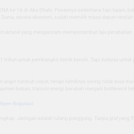
RENA ke-16 di Abu Dhabi. Pesannya sederhana tapi tajam, b
n. Dunia, secara ekonomi, sudah memilih masa depan rendah
an struktural yang mengancam memperlambat laju perubahan.
riliun untuk pembangkit listrik bersih. Tapi, belanja untuk 
angin tumbuh cepat, tetapi listriknya sering tidak bisa dis
jemen beban, transisi energi berubah menjadi
bottleneck
tek
Hiper-Regulasi
lengkap. Jaringan adalah tulang punggung. Tanpa
grid
yang fl