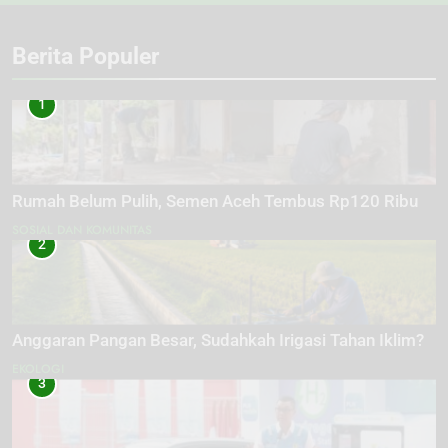
Berita Populer
1
Rumah Belum Pulih, Semen Aceh Tembus Rp120 Ribu
SOSIAL DAN KOMUNITAS
2
Anggaran Pangan Besar, Sudahkah Irigasi Tahan Iklim?
EKOLOGI
3