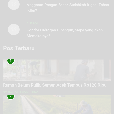
02
Anggaran Pangan Besar, Sudahkah Irigasi Tahan
Iklim?
ENERGI
03
Koridor Hidrogen Dibangun, Siapa yang akan
Memakainya?
Pos Terbaru
1
Rumah Belum Pulih, Semen Aceh Tembus Rp120 Ribu
SOSIAL DAN KOMUNITAS
2