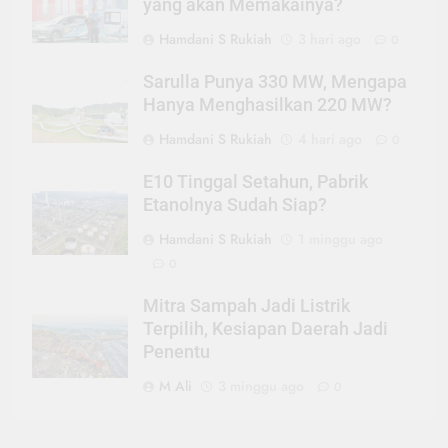
yang akan Memakainya?
Hamdani S Rukiah
3 hari ago
0
Sarulla Punya 330 MW, Mengapa
Hanya Menghasilkan 220 MW?
Hamdani S Rukiah
4 hari ago
0
E10 Tinggal Setahun, Pabrik
Etanolnya Sudah Siap?
Hamdani S Rukiah
1 minggu ago
0
Mitra Sampah Jadi Listrik
Terpilih, Kesiapan Daerah Jadi
Penentu
M Ali
3 minggu ago
0