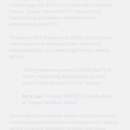
listrik tenaga uap (PLTU) batu bara dalam rencana
transisi. Koalisi menilai RUPTL terbaru belum
menunjukkan percepatan signifikan dalam
pemensiunan dini PLTU.
Perwakilan WALHI Indonesia, Wahyu Eka Styawan,
menyatakan arah kebijakan justru berpotensi
memperpanjang usia pembangkit melalui skema
tertentu.
“Seiring berjalannya waktu, ESDM dan PLN
malah mendorong diperpanjang usianya
atau ditunda pensiun dininya,” ujarnya.
Baca juga”
Pensiun Dini PLTU, Realita Sulit
di Tengah Desakan Global
Secara teknis, pendekatan seperti
co-firing biomassa
memang dapat menurunkan intensitas emisi. Namun
secara struktural, kebijakan tersebut juga dapat