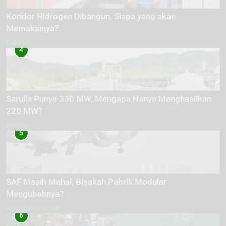
Koridor Hidrogen Dibangun, Siapa yang akan
Memakainya?
ENERGI
4
Sarulla Punya 330 MW, Mengapa Hanya Menghasilkan
220 MW?
ENERGI
5
SAF Masih Mahal, Bisakah Pabrik Modular
Mengubahnya?
TEKNOLOGI HIJAU
6