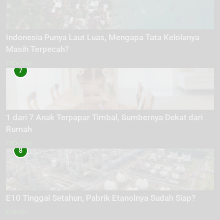
Indonesia Punya Laut Luas, Mengapa Tata Kelolanya
Masih Terpecah?
EKOLOGI
7
1 dari 7 Anak Terpapar Timbal, Sumbernya Dekat dari
Rumah
EKOLOGI
8
E10 Tinggal Setahun, Pabrik Etanolnya Sudah Siap?
ENERGI