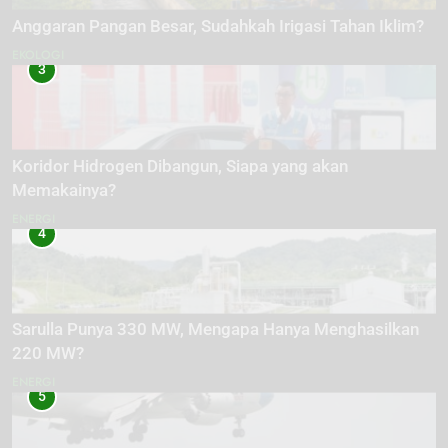
Anggaran Pangan Besar, Sudahkah Irigasi Tahan Iklim?
EKOLOGI
3
Koridor Hidrogen Dibangun, Siapa yang akan
Memakainya?
ENERGI
4
Sarulla Punya 330 MW, Mengapa Hanya Menghasilkan
220 MW?
ENERGI
5