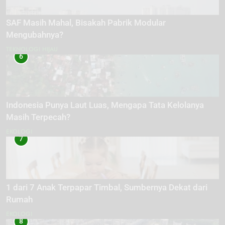
SAF Masih Mahal, Bisakah Pabrik Modular
Mengubahnya?
TEKNOLOGI HIJAU
6
Indonesia Punya Laut Luas, Mengapa Tata Kelolanya
Masih Terpecah?
EKOLOGI
7
1 dari 7 Anak Terpapar Timbal, Sumbernya Dekat dari
Rumah
EKOLOGI
8