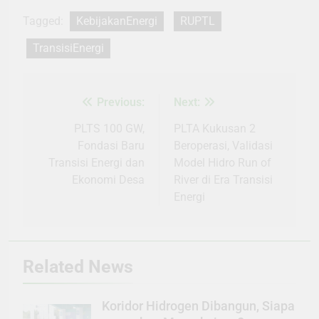
Tagged:
KebijakanEnergi
RUPTL
TransisiEnergi
Previous:
Next:
Navigasi
pos
PLTS 100 GW,
PLTA Kukusan 2
Fondasi Baru
Beroperasi, Validasi
Transisi Energi dan
Model Hidro Run of
Ekonomi Desa
River di Era Transisi
Energi
Related News
Koridor Hidrogen Dibangun, Siapa