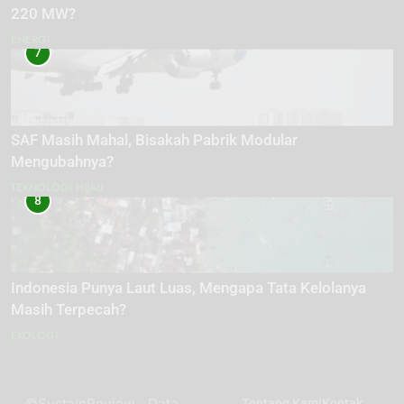
220 MW?
ENERGI
7
SAF Masih Mahal, Bisakah Pabrik Modular
Mengubahnya?
TEKNOLOGI HIJAU
8
Indonesia Punya Laut Luas, Mengapa Tata Kelolanya
Masih Terpecah?
EKOLOGI
©SustainReview - Data
Tentang Kami
Kontak