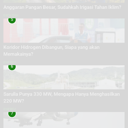
Anggaran Pangan Besar, Sudahkah Irigasi Tahan Iklim?
EKOLOGI
5
Koridor Hidrogen Dibangun, Siapa yang akan
Memakainya?
ENERGI
6
Sarulla Punya 330 MW, Mengapa Hanya Menghasilkan
220 MW?
ENERGI
7