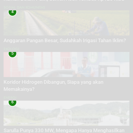
SOSIAL DAN KOMUNITAS
4
Anggaran Pangan Besar, Sudahkah Irigasi Tahan Iklim?
EKOLOGI
5
Koridor Hidrogen Dibangun, Siapa yang akan
Memakainya?
ENERGI
6
Sarulla Punya 330 MW, Mengapa Hanya Menghasilkan