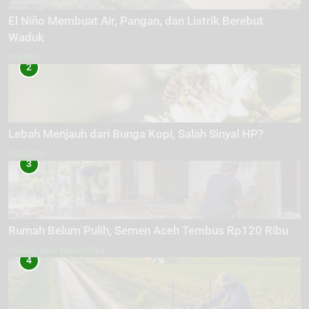
El Niño Membuat Air, Pangan, dan Listrik Berebut
Waduk
ENERGI
2
Lebah Menjauh dari Bunga Kopi, Salah Sinyal HP?
EKOLOGI
3
Rumah Belum Pulih, Semen Aceh Tembus Rp120 Ribu
SOSIAL DAN KOMUNITAS
4