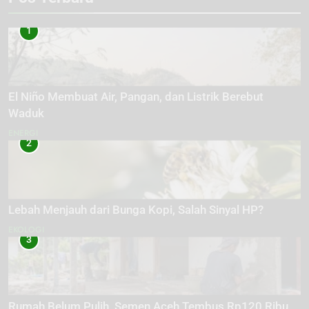
1
El Niño Membuat Air, Pangan, dan Listrik Berebut
Waduk
ENERGI
2
Lebah Menjauh dari Bunga Kopi, Salah Sinyal HP?
EKOLOGI
3
Rumah Belum Pulih, Semen Aceh Tembus Rp120 Ribu