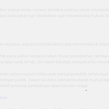
ut diskusi lintas instansi tersebut penting untuk memperk
 dari para pakar luar dibutuhkan agar rekomendasi hukum l
, regulasi, atau proses kebijakan yang memperburuk krisis
rlihat pada sektor berbasis lahan. Hutan, perkebunan, tamba
ka tata ruang lemah, izin dapat berubah menjadi pintu masu
State capture
terjadi ketika arah kebijakan publik terlalu ku
ntingan publik. Dalam isu iklim, bentuknya dapat muncul da
ektif terhadap pembukaan lahan berisiko tinggi.
utan