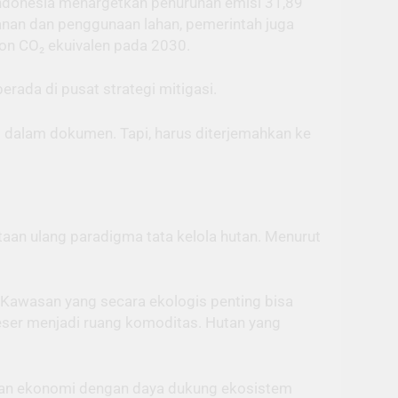
 Indonesia menargetkan penurunan emisi 31,89
anan dan penggunaan lahan, pemerintah juga
on CO₂ ekuivalen pada 2030.
erada di pusat strategi mitigasi.
lis dalam dokumen. Tapi, harus diterjemahkan ke
aan ulang paradigma tata kelola hutan. Menurut
n. Kawasan yang secara ekologis penting bisa
ser menjadi ruang komoditas. Hutan yang
uhan ekonomi dengan daya dukung ekosistem