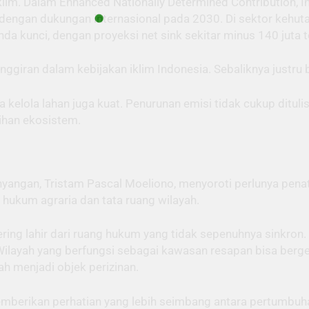
klim. Dalam Enhanced Nationally Determined Contribution,
 dengan dukungan internasional pada 2030. Di sektor kehut
 kunci, dengan proyeksi net sink sekitar minus 140 juta t
ggiran dalam kebijakan iklim Indonesia. Sebaliknya justru b
ta kelola lahan juga kuat. Penurunan emisi tidak cukup ditu
lihan ekosistem.
yangan, Tristam Pascal Moeliono, menyoroti perlunya penat
 hukum agraria dan tata ruang wilayah.
 sering lahir dari ruang hukum yang tidak sepenuhnya sinkro
ayah yang berfungsi sebagai kawasan resapan bisa berge
h menjadi objek perizinan.
 memberikan perhatian yang lebih seimbang antara pertumb