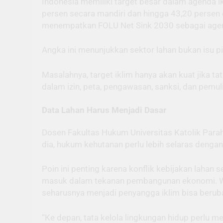
Indonesia memiliki target besar dalam agenda i
persen secara mandiri dan hingga 43,20 persen
menempatkan FOLU Net Sink 2030 sebagai agenda
Angka ini menunjukkan sektor lahan bukan isu pin
Masalahnya, target iklim hanya akan kuat jika ta
dalam izin, peta, pengawasan, sanksi, dan pemu
Data Lahan Harus Menjadi Dasar
Dosen Fakultas Hukum Universitas Katolik Parah
dia, hukum kehutanan perlu lebih selaras dengan
Poin ini penting karena konflik kebijakan lahan
masuk dalam tekanan pembangunan ekonomi. Wil
seharusnya menjadi penyangga iklim bisa beruba
“Ke depan, tata kelola lingkungan hidup perlu