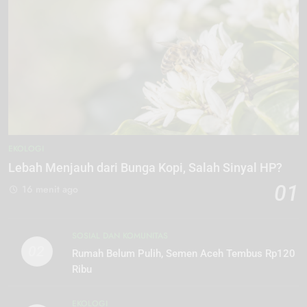
EKOLOGI
Lebah Menjauh dari Bunga Kopi, Salah Sinyal HP?
01
16 menit ago
SOSIAL DAN KOMUNITAS
02
Rumah Belum Pulih, Semen Aceh Tembus Rp120
Ribu
EKOLOGI