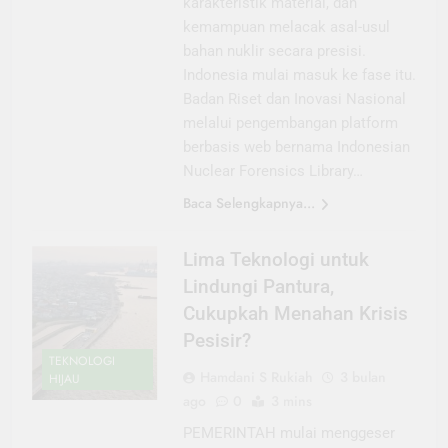
karakteristik material, dan
kemampuan melacak asal-usul
bahan nuklir secara presisi.
Indonesia mulai masuk ke fase itu.
Badan Riset dan Inovasi Nasional
melalui pengembangan platform
berbasis web bernama Indonesian
Nuclear Forensics Library…
Baca Selengkapnya...
Lima Teknologi untuk
Lindungi Pantura,
Cukupkah Menahan Krisis
Pesisir?
TEKNOLOGI
Hamdani S Rukiah
3 bulan
HIJAU
ago
0
3 mins
PEMERINTAH mulai menggeser