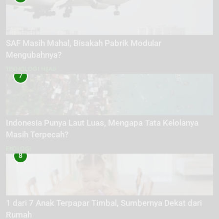
SAF Masih Mahal, Bisakah Pabrik Modular
Mengubahnya?
TEKNOLOGI HIJAU
7
Indonesia Punya Laut Luas, Mengapa Tata Kelolanya
Masih Terpecah?
EKOLOGI
8
1 dari 7 Anak Terpapar Timbal, Sumbernya Dekat dari
Rumah