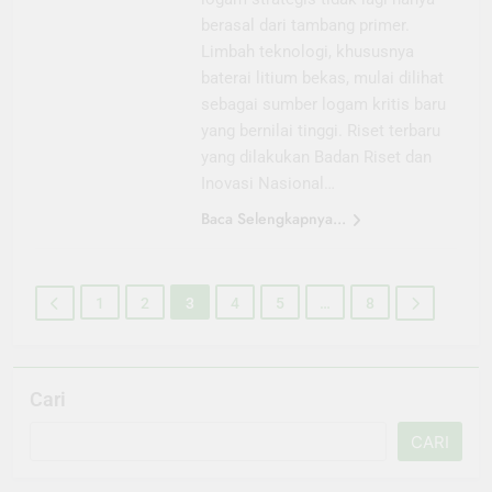
berasal dari tambang primer.
Limbah teknologi, khususnya
baterai litium bekas, mulai dilihat
sebagai sumber logam kritis baru
yang bernilai tinggi. Riset terbaru
yang dilakukan Badan Riset dan
Inovasi Nasional…
Baca Selengkapnya...
1
2
3
4
5
…
8
Cari
CARI