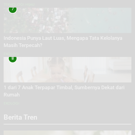
TEKNOLOGI HIJAU
7
Indonesia Punya Laut Luas, Mengapa Tata Kelolanya
Masih Terpecah?
EKOLOGI
8
1 dari 7 Anak Terpapar Timbal, Sumbernya Dekat dari
Rumah
EKOLOGI
Berita Tren