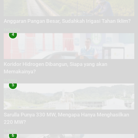
Anggaran Pangan Besar, Sudahkah Irigasi Tahan Iklim?
EKOLOGI
4
Koridor Hidrogen Dibangun, Siapa yang akan
Memakainya?
ENERGI
5
Sarulla Punya 330 MW, Mengapa Hanya Menghasilkan
220 MW?
ENERGI
6