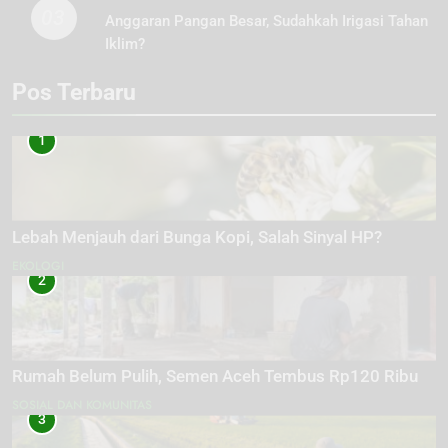
03
Anggaran Pangan Besar, Sudahkah Irigasi Tahan
Iklim?
Pos Terbaru
1
Lebah Menjauh dari Bunga Kopi, Salah Sinyal HP?
EKOLOGI
2
Rumah Belum Pulih, Semen Aceh Tembus Rp120 Ribu
SOSIAL DAN KOMUNITAS
3