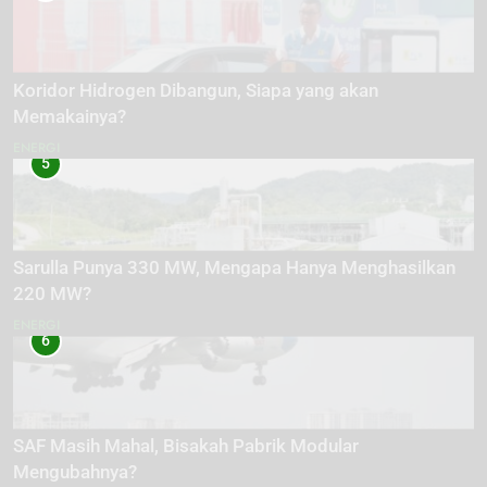
Koridor Hidrogen Dibangun, Siapa yang akan
Memakainya?
ENERGI
5
Sarulla Punya 330 MW, Mengapa Hanya Menghasilkan
220 MW?
ENERGI
6
SAF Masih Mahal, Bisakah Pabrik Modular
Mengubahnya?