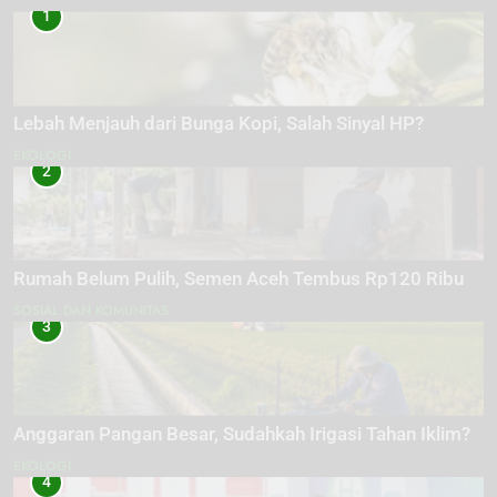
1
Lebah Menjauh dari Bunga Kopi, Salah Sinyal HP?
EKOLOGI
2
Rumah Belum Pulih, Semen Aceh Tembus Rp120 Ribu
SOSIAL DAN KOMUNITAS
3
Anggaran Pangan Besar, Sudahkah Irigasi Tahan Iklim?
EKOLOGI
4